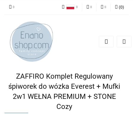
(
0
)
Polski
PLN
Zaloguj się
English
Zarejestruj się
EUR
Dodaj zgłoszenie
ZAFFIRO Komplet Regulowany
śpiworek do wózka Everest + Mufki
2w1 WEŁNA PREMIUM + STONE
Cozy