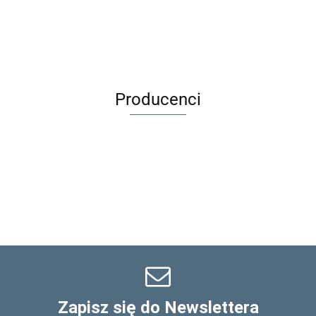
BEB
Kurnik |
OCZKO +
dla lalek
wiek 6+
Kuferek 3+
Producenci
Zapisz się do Newslettera