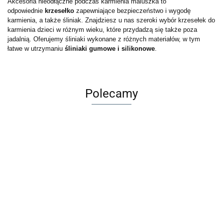
Akcesoria nieodłączne podczas karmienia maluszka to
odpowiednie
krzesełko
zapewniające bezpieczeństwo i wygodę
karmienia, a także śliniak. Znajdziesz u nas szeroki wybór krzesełek do
karmienia dzieci w różnym wieku, które przydadzą się także poza
jadalnią. Oferujemy śliniaki wykonane z różnych materiałów, w tym
łatwe w utrzymaniu
śliniaki gumowe i silikonowe
.
Polecamy
Dług
Maileg
Akademia
ścier
Kukuryku
Adamigo
Metalowa
3-latka
Kolorowanka
BB
Gra
Gra
walizka
7.99
z tatuażami -
32.99
9.00
Frie
edukacyjna
edukacyjna
Merle -
29.99
49.99
jednorożce
5.99
Girl 
Pełny
BYSTRE
7.88
Akcesoria
23.99
39.99