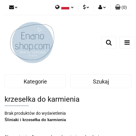
(
0
)
Polski
PLN
Zaloguj się
English
Zarejestruj się
EUR
Dodaj zgłoszenie
Kategorie
Szukaj
krzesełka do karmienia
Brak produktów do wyświetlenia
Śliniaki i krzesełka do karmienia