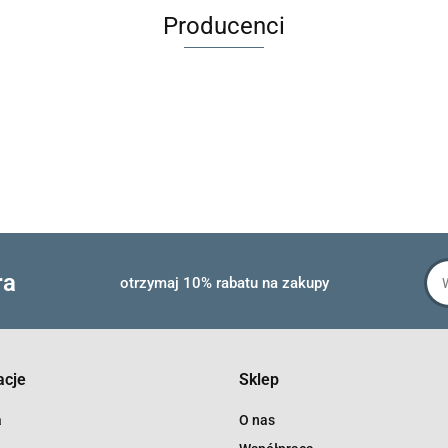
Producenci
ra
otrzymaj 10% rabatu na zakupy
acje
Sklep
a
O nas