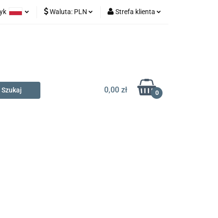
zyk
Waluta:
PLN
Strefa klienta
na prezent
olski
PLN
Zaloguj się
glish
EUR
Zarejestruj się
Dodaj zgłoszenie
0,00 zł
0
t