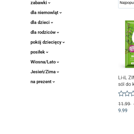
zabawki
dla niemowląt
dla dzieci
dla rodziców
pokój dziecięcy
posiłek
Wiosna/Lato
Jesień/Zima
Produk
Li-iL 
na prezent
sól do 
PROZ
11.99
9.99