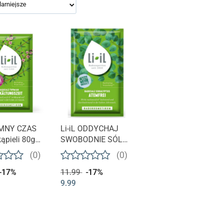
t niedostępny
Produkt niedostępny
ZIMNY CZAS
Li-iL ODDYCHAJ
kąpieli 80g
SWOBODNIE SÓL
DROWOTNA
DO KĄPIELI
(0)
(0)
EUKALIPTUS 80G
-17%
11.99
-17%
9.99