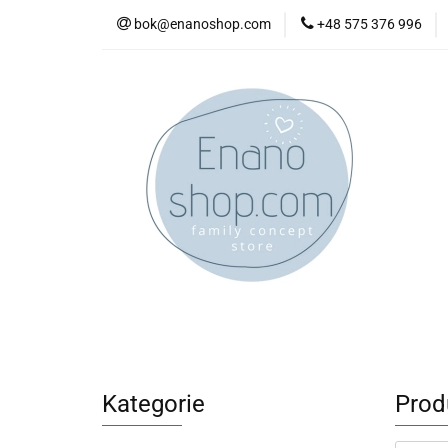
bok@enanoshop.com
+48 575 376 996
nowości
bestsel
kontakt
nowości
bestsellery
promocje
kate
Kategorie
Produ