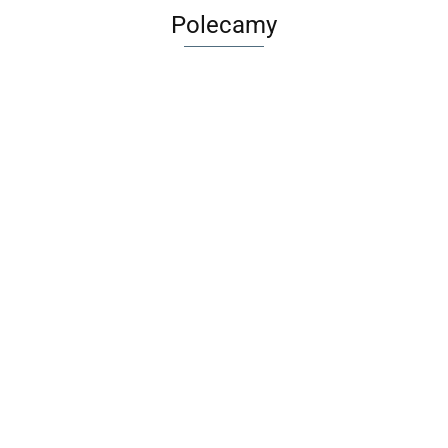
Polecamy
olorowanka
Wirus
Sk
Długopis
tatuażami -
Rodzinna Gra
szn
Maileg Metalowa
ścieralny BB
dnorożce
Karciana
88
pas
29.00
walizka Merle -
Friends Girl
MUDUKO
9.9
7.99
1 sz
Akcesoria dla
1szt. BEBE
32.99
lalek