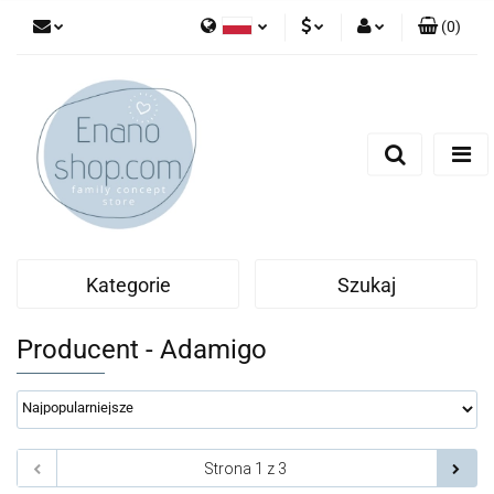
(
0
)
Polski
PLN
Zaloguj się
English
Zarejestruj się
EUR
Dodaj zgłoszenie
Kategorie
Szukaj
Producent - Adamigo