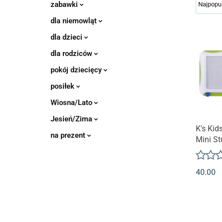
zabawki
dla niemowląt
dla dzieci
dla rodziców
pokój dziecięcy
posiłek
Wiosna/Lato
Jesień/Zima
K's Ki
na prezent
Mini St
Rysun
40.00