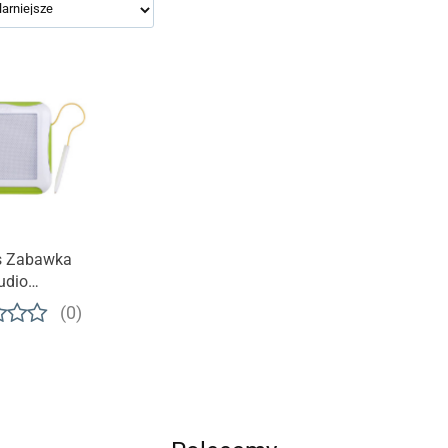
ds Zabawka
udio
kowe
(0)