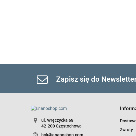
Zapisz się do Newslette
Inform
ul. Wręczycka 68
Dostaw
42-200 Częstochowa
Zwroty
bok@enanoshop.com