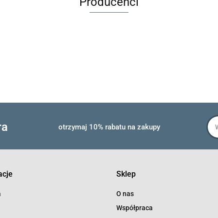
Producenci
ra
otrzymaj 10% rabatu na zakupy
acje
Sklep
a
O nas
Współpraca