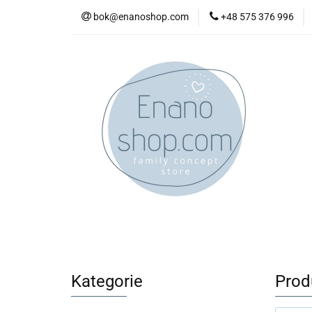
bok@enanoshop.com
+48 575 376 996
nowości
bestsel
kontakt
nowości
bestsellery
promocje
kate
Kategorie
Produ