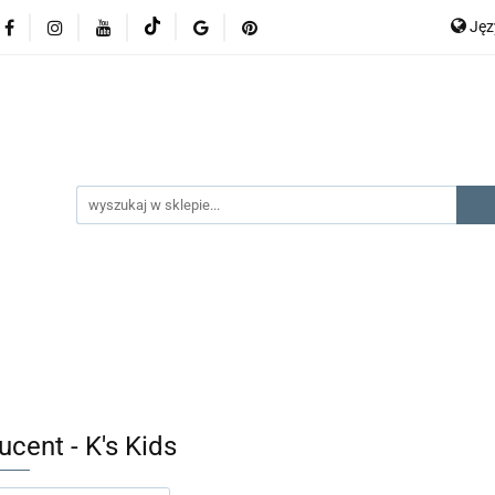
Ję
lery
promocje
kategorie produktów
producenci
P
En
gorie produktów
producenci
na prezent
kontak
cent - K's Kids