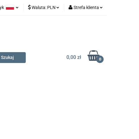
zyk
Waluta:
PLN
Strefa klienta
na prezent
olski
PLN
Zaloguj się
glish
EUR
Zarejestruj się
Dodaj zgłoszenie
0,00 zł
0
t