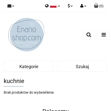
(
0
)
Polski
PLN
Zaloguj się
English
Zarejestruj się
EUR
Dodaj zgłoszenie
Kategorie
Szukaj
kuchnie
Brak produktów do wyświetlenia