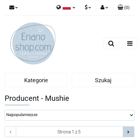
(
0
)
Polski
PLN
Zaloguj się
English
Zarejestruj się
EUR
Dodaj zgłoszenie
Kategorie
Szukaj
Producent - Mushie