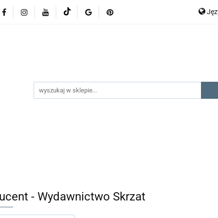
Ję
lery
promocje
kategorie produktów
producenci
P
En
gorie produktów
producenci
na prezent
kontak
ucent - Wydawnictwo Skrzat