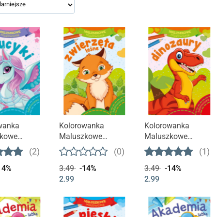
wanka
Kolorowanka
Kolorowanka
kowe
Maluszkowe
Maluszkowe
nie. Kucyki
malowanie.
malowanie.
(2)
(0)
(1)
Zwierzęta leśne
Dinozaury
14%
3.49
-14%
3.49
-14%
2.99
2.99