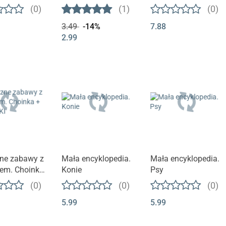
ie. Pieski
malowanie.
(0)
(1)
(0)
Samochody
3.49
-14%
7.88
osobowe
2.99
ne zabawy z
Mała encyklopedia.
Mała encyklopedia.
jem. Choinka
Konie
Psy
EJKI
(0)
(0)
(0)
5.99
5.99