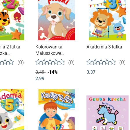
ia 2-latka
Kolorowanka
Akademia 3-latka
czka
Maluszkowe
wanka z
malowanie. Pieski
(0)
(0)
(0)
ami
3.49
-14%
3.37
2.99