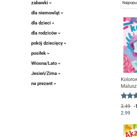
zabawki
dla niemowląt
dla dzieci
dla rodziców
pokój dziecięcy
posiłek
Wiosna/Lato
Jesień/Zima
Koloro
na prezent
Malusz
malowa
3.49
-
2.99