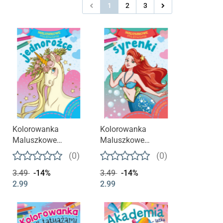
1
2
3
Kolorowanka
Kolorowanka
Maluszkowe
Maluszkowe
malowanie.
malowanie. Syrenki
(0)
(0)
Jednorożce
3.49
-14%
3.49
-14%
2.99
2.99