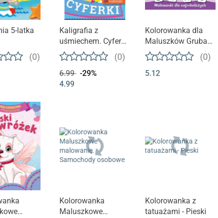
ia 5-latka
Kaligrafia z
Kolorowanka dla
uśmiechem. Cyferki
Maluszków Gruba
+ NAKLEJKI
krecha - Jednorożec
(0)
(0)
(0)
6.99
-29%
5.12
4.99
wanka
Kolorowanka
Kolorowanka z
kowe
Maluszkowe
tatuażami - Pieski