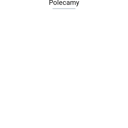
Polecamy
olorowanka
Wirus
Sk
Długopis
tatuażami -
Rodzinna Gra
szn
Maileg Metalowa
ścieralny BB
dnorożce
Karciana
88
pas
29.00
walizka Merle -
Friends Girl
MUDUKO
9.9
7.99
1 sz
Akcesoria dla
1szt. BEBE
32.99
lalek