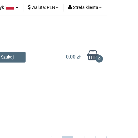
zyk
Waluta:
PLN
Strefa klienta
na prezent
olski
PLN
Zaloguj się
glish
EUR
Zarejestruj się
Dodaj zgłoszenie
0,00 zł
0
t