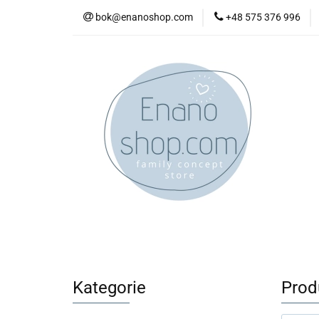
bok@enanoshop.com
+48 575 376 996
nowości
bestsel
kontakt
nowości
bestsellery
promocje
kate
Kategorie
Prod