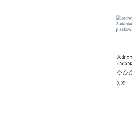
Jednor
Zadank
piasko
SKRZA
9.99