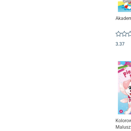
Akadem
3.37
Koloro
Malusz