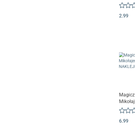
malowan
wróżek
2.99
Magicz
Mikoła
+ NAKL
6.99