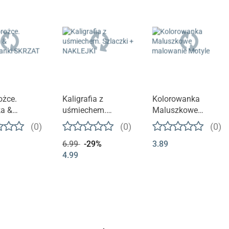
ożce.
Kaligrafia z
Kolorowanka
a &
uśmiechem.
Maluszkowe
wanki
Szlaczki +
malowanie Motyle
(0)
(0)
(0)
T
NAKLEJKI
6.99
-29%
3.89
4.99