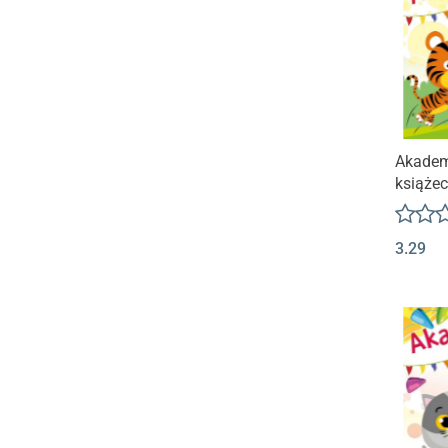
Akadem
książe
koloro
zadani
3.29