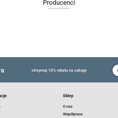
Producenci
ra
otrzymaj 10% rabatu na zakupy
acje
Sklep
a
O nas
Współpraca