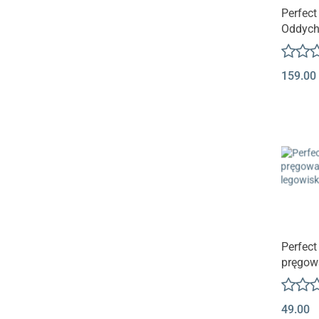
Perfect
Oddych
szczeni
Owczar
159.00
Collie
Produk
Perfect
pręgow
legowi
49.00