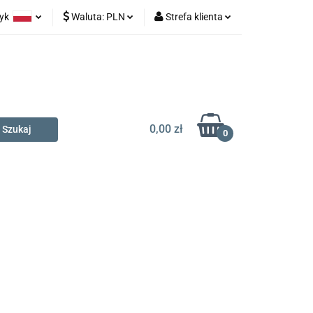
zyk
Waluta:
PLN
Strefa klienta
na prezent
olski
PLN
Zaloguj się
glish
EUR
Zarejestruj się
Dodaj zgłoszenie
0,00 zł
0
t