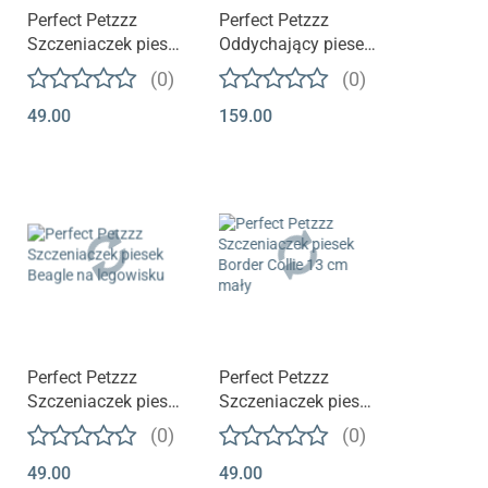
Produkt niedostępny
Perfect Petzzz
Perfect Petzzz
Szczeniaczek piesek
Oddychający piesek
na legowisku Mops
na legowisku |
(0)
(0)
Dalmatyńczyk
49.00
159.00
Produkt niedostępny
Produkt niedostępny
Perfect Petzzz
Perfect Petzzz
Szczeniaczek piesek
Szczeniaczek piesek
Beagle na legowisku
Border Collie 13 cm
(0)
(0)
mały
49.00
49.00