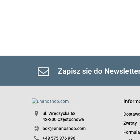
Zapisz się do Newslette
Inform
ul. Wręczycka 68
Dostaw
42-200 Częstochowa
Zwroty
bok@enanoshop.com
Formula
+48 575 376 996