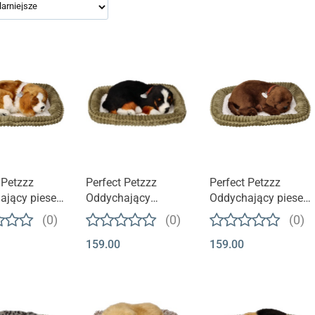
 Petzzz
Perfect Petzzz
Perfect Petzzz
ający piesek
Oddychający
Oddychający piesek
er
Szczeniaczek |
na legowisku |
(0)
(0)
(0)
Pasterski
Lablador
159.00
159.00
Berneńczyk