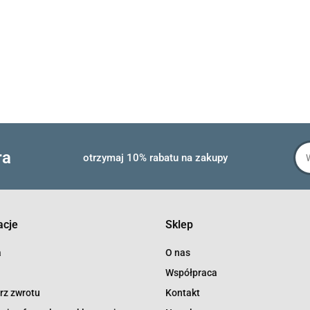
ra
otrzymaj 10% rabatu na zakupy
acje
Sklep
a
O nas
Współpraca
rz zwrotu
Kontakt