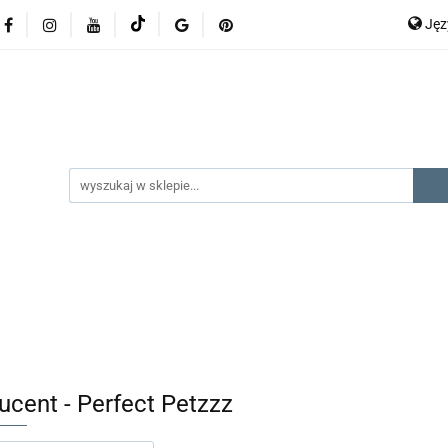
Ję
lery
promocje
kategorie produktów
producenci
P
En
gorie produktów
producenci
na prezent
kontak
ucent - Perfect Petzzz