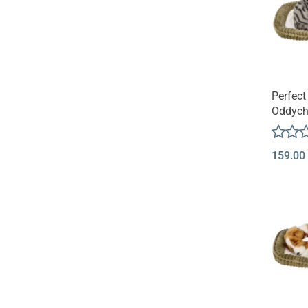
Perfect
Oddych
na lego
Pręgow
159.00