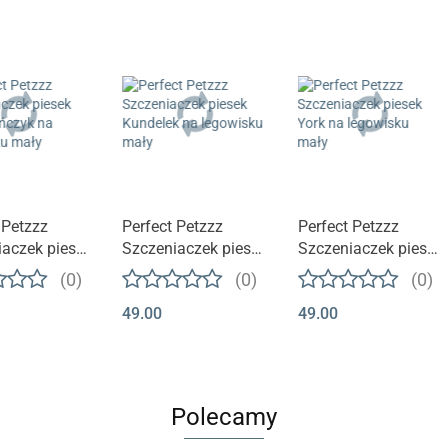
t niedostępny
Produkt niedostępny
Produkt niedostępny
 Petzzz
Perfect Petzzz
Perfect Petzzz
aczek piesek
Szczeniaczek piesek
Szczeniaczek piesek
yńczyk na
Kundelek na
York na legowisku
(0)
(0)
(0)
sku mały
legowisku mały
mały
49.00
49.00
Polecamy