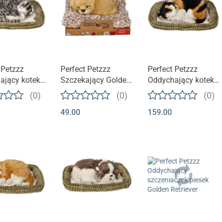
 Petzzz
Perfect Petzzz
Perfect Petzzz
ający kotek
Szczekający Golden
Oddychający kotek
wisku | Szary
Retriver na
na legowisku |
(0)
(0)
(0)
any
legowisku
Trójkolorowy
49.00
159.00