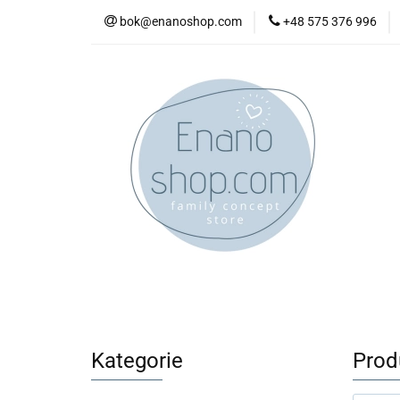
bok@enanoshop.com
+48 575 376 996
nowości
bestsel
kontakt
nowości
bestsellery
promocje
kate
Kategorie
Prod