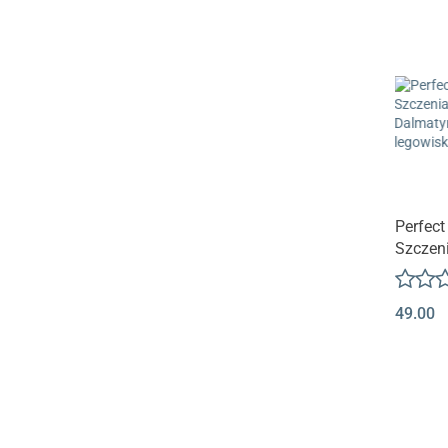
Produk
Perfect
Szczeni
Dalmat
legowi
49.00