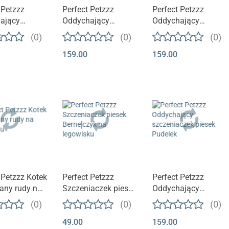
 Petzzz
Perfect Petzzz
Perfect Petzzz
ający
Oddychający
Oddychający
aczek |
szczeniaczek | Shih
szczeniaczek piesek
(0)
(0)
(0)
ek szkocki
Tzu
Golden Retriever
159.00
159.00
t niedostępny
Produkt niedostępny
Produkt niedostępny
 Petzzz Kotek
Perfect Petzzz
Perfect Petzzz
any rudy na
Szczeniaczek piesek
Oddychający
sku
Berneļczyk na
szczeniaczek piesek
(0)
(0)
(0)
legowisku
Pudelek
49.00
159.00