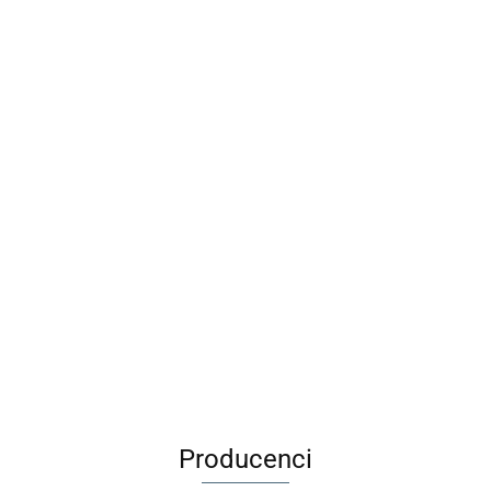
olorowanka
Wirus
Sk
Długopis
tatuażami -
Rodzinna Gra
szn
Maileg Metalowa
ścieralny BB
dnorożce
Karciana
88
pas
29.00
walizka Merle -
Friends Girl
MUDUKO
9.9
7.99
1 sz
Akcesoria dla
1szt. BEBE
32.99
lalek
Producenci