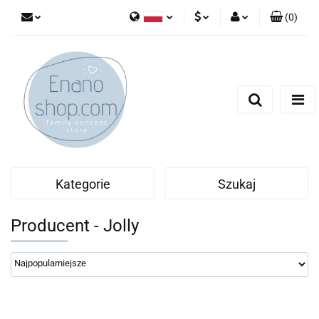
(
0
)
Polski
PLN
Zaloguj się
English
Zarejestruj się
EUR
Dodaj zgłoszenie
Kategorie
Szukaj
Producent - Jolly