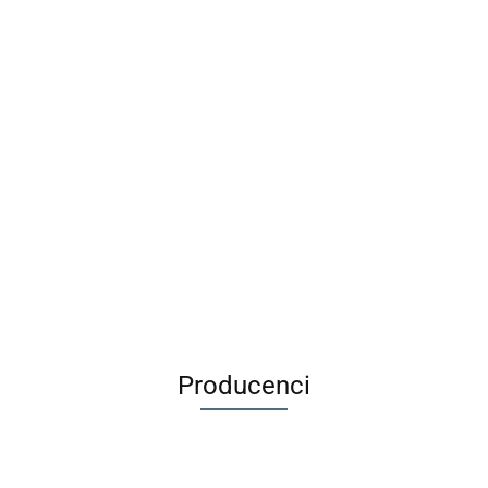
olorowanka
Wirus
Sk
Długopis
tatuażami -
Rodzinna Gra
szn
Maileg Metalowa
ścieralny BB
dnorożce
Karciana
88
pas
29.00
walizka Merle -
Friends Girl
MUDUKO
9.9
7.99
1 sz
Akcesoria dla
1szt. BEBE
32.99
lalek
Producenci