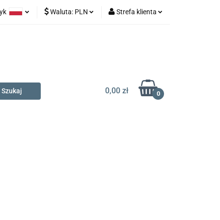
zyk
Waluta:
PLN
Strefa klienta
na prezent
olski
PLN
Zaloguj się
glish
EUR
Zarejestruj się
Dodaj zgłoszenie
0,00 zł
0
t