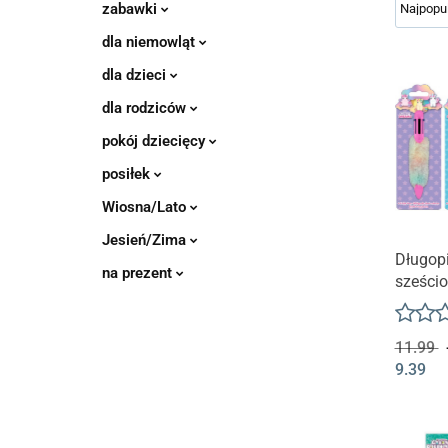
zabawki
dla niemowląt
dla dzieci
dla rodziców
pokój dziecięcy
posiłek
Wiosna/Lato
Jesień/Zima
Długop
na prezent
sześci
SWEET
11.99
9.39