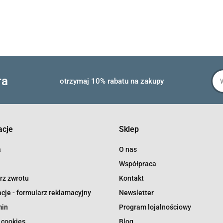
ra
otrzymaj 10% rabatu na zakupy
acje
Sklep
a
O nas
Współpraca
rz zwrotu
Kontakt
cje - formularz reklamacyjny
Newsletter
min
Program lojalnościowy
 cookies
Blog