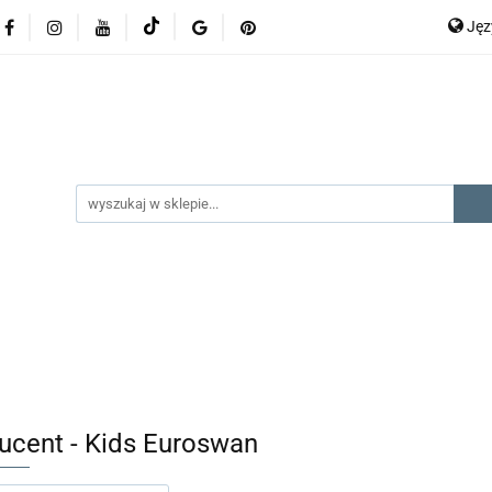
Ję
lery
promocje
kategorie produktów
producenci
P
En
gorie produktów
producenci
na prezent
kontak
ucent - Kids Euroswan