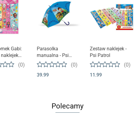
t niedostępny
Produkt niedostępny
Produkt niedostępny
omek Gabi:
Parasolka
Zestaw naklejek -
naklejek
manualna - Psi
Psi Patrol
Dollhouse
Patrol rozmiar S
(0)
(0)
(0)
39.99
11.99
Polecamy