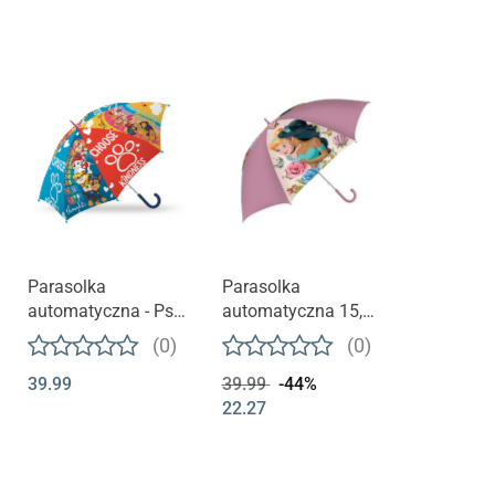
Parasolka
Parasolka
automatyczna - Psi
automatyczna 15,5''
Patrol rozmiar M
- Princess rozmiar S
(0)
(0)
39.99
39.99
-44%
22.27