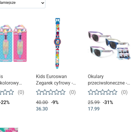
is
Kids Euroswan
Okulary
okolorowy
Zegarek cyfrowy -
przeciwsłoneczne -
 DREAMS
Myszka Miki
Frozen 2
(0)
(0)
(0)
-22%
40.00
-9%
25.99
-31%
36.30
17.99