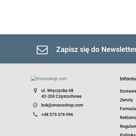
Zapisz się do Newslette
Inform
ul. Wręczycka 68
Dostaw
42-200 Częstochowa
Zwroty
bok@enanoshop.com
Formula
+48 575 376 996
Reklama
Regula
Polityka