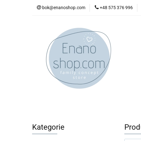
bok@enanoshop.com
+48 575 376 996
nowości
bestsel
kontakt
nowości
bestsellery
promocje
kate
Kategorie
Prod