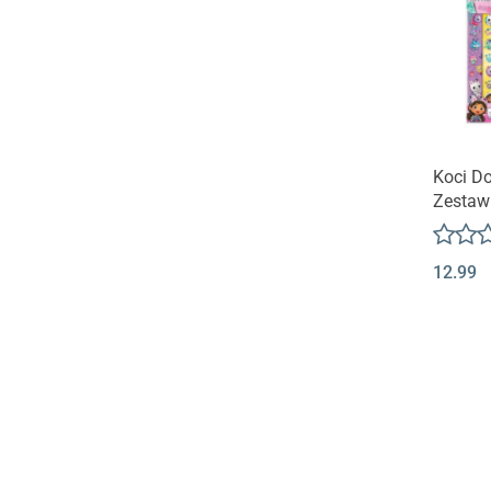
Produk
Koci D
Zestaw 
Gabby 
12.99