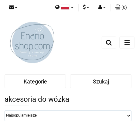
(
0
)
Polski
PLN
Zaloguj się
English
Zarejestruj się
EUR
Dodaj zgłoszenie
Kategorie
Szukaj
akcesoria do wózka