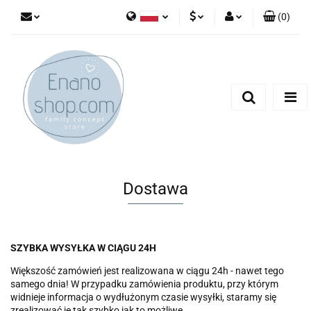
(
0
)
Polski
PLN
Zaloguj się
English
Zarejestruj się
EUR
Dodaj zgłoszenie
Dostawa
SZYBKA WYSYŁKA W CIĄGU 24H
Większość zamówień jest realizowana w ciągu 24h - nawet tego
samego dnia! W przypadku zamówienia produktu, przy którym
widnieje informacja o wydłużonym czasie wysyłki, staramy się
zrealizować je tak szybko jak to możliwe.