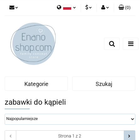
(
0
)
Polski
PLN
Zaloguj się
English
Zarejestruj się
EUR
Dodaj zgłoszenie
Kategorie
Szukaj
zabawki do kąpieli