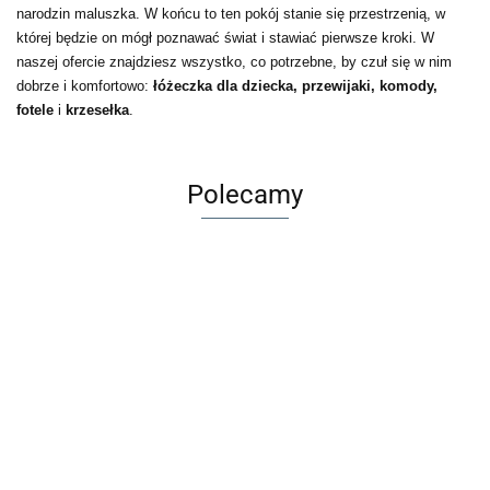
narodzin maluszka. W końcu to ten pokój stanie się przestrzenią, w
której będzie on mógł poznawać świat i stawiać pierwsze kroki. W
naszej ofercie znajdziesz wszystko, co potrzebne, by czuł się w nim
dobrze i komfortowo:
łóżeczka dla dziecka, przewijaki, komody,
fotele
i
krzesełka
.
Polecamy
Dług
Maileg
Akademia
ścier
Kukuryku
Adamigo
Metalowa
3-latka
Kolorowanka
BB
Gra
Gra
walizka
7.99
z tatuażami -
32.99
9.00
Frie
edukacyjna
edukacyjna
Merle -
29.99
49.99
jednorożce
5.99
Girl 
Pełny
BYSTRE
7.88
Akcesoria
23.99
39.99