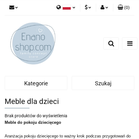
(
0
)
Polski
PLN
Zaloguj się
English
Zarejestruj się
EUR
Dodaj zgłoszenie
Kategorie
Szukaj
Meble dla dzieci
Brak produktów do wyświetlenia
Meble do pokoju dziecięcego
Aranżacja pokoju dziecięcego to ważny krok podczas przygotowań do