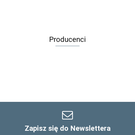
BEB
Kurnik |
OCZKO +
dla lalek
wiek 6+
Kuferek 3+
Producenci
Zapisz się do Newslettera