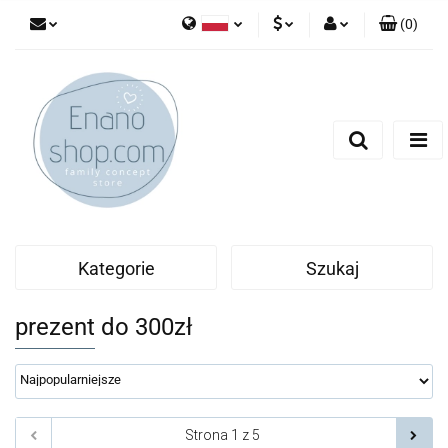
(
0
)
Polski
PLN
Zaloguj się
English
Zarejestruj się
EUR
Dodaj zgłoszenie
Kategorie
Szukaj
prezent do 300zł