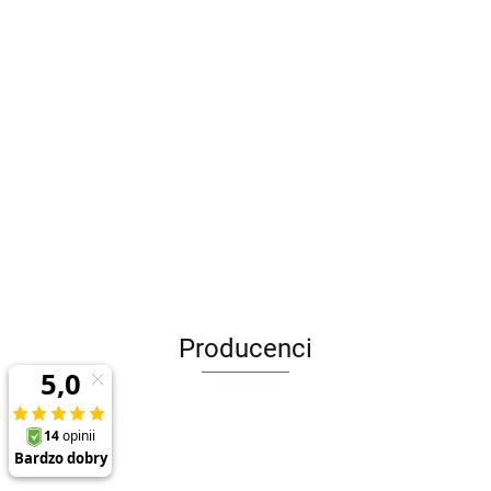
Maileg Myszka
kamerdyner
Maileg Króliczek -
Maileg Lustro -
Rabbit, Micro
Miniature mirror
109.99
89.99
44.99
Producenci