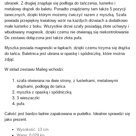
ubranek. Z drugiej znajduje się podłoga do tańczenia, lusterko i
metalowy drążek do baletu. Ponadto znajdziemy tam także 5 pozycji
tanecznych, dzięki którym możemy ćwiczyć razem z myszką. Szafa
powiada przepiękny kwiatowy wzór na każdych drzwiach a dodatkowo
małe lusterko z boku. Wszystkie drzwi szafy posiadają złote uchwyty i
wbudowany magnesik, dzięki czemu nie otwierają się niekontrolowanie.
Do zestawu dołączona jest także złota pufa.
Myszka posiada magnesiki w łapkach, dzięki czemu trzyma się drążka
do tańca. Baletnica jest ubrana w opaskę i spódniczkę, które można
zdjąć.
W skład zestawu Maileg wchodzi:
szafa otwierana na dwie strony, z lusterkami, metalowymi
drążkami, podłogą do tańca
myszka z opaską i spódniczką
3 wieszaczki
pufa
Całość jest bardzo ładnie zapakowana w pudełko. Idealnie sprawdzi się
jako prezent.
Wysokość: 13 cm
Waga: 0,029 kg