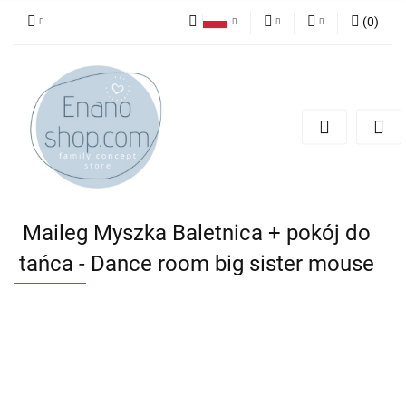
(
0
)
Polski
PLN
Zaloguj się
English
Zarejestruj się
EUR
Dodaj zgłoszenie
Maileg Myszka Baletnica + pokój do
tańca - Dance room big sister mouse