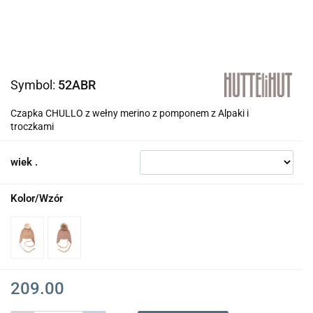
Symbol:
52ABR
Czapka CHULLO z wełny merino z pomponem z Alpaki i
troczkami
wiek .
Kolor/Wzór
209.00