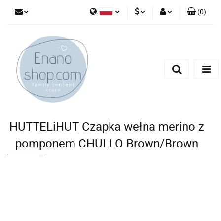
(
0
)
Polski
PLN
Zaloguj się
English
Zarejestruj się
EUR
Dodaj zgłoszenie
HUTTELiHUT Czapka wełna merino z
pomponem CHULLO Brown/Brown