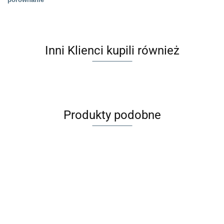
Inni Klienci kupili również
Produkty podobne
HUTTELiHUT
HUTTELiHUT
HUTTELiHUT
HUTTELiHUT
HUTTEL