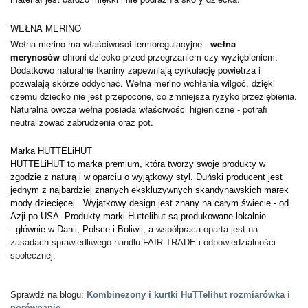
WEŁNA MERINO
Wełna merino ma właściwości termoregulacyjne -
wełna
merynosów
chroni dziecko przed przegrzaniem czy wyziębieniem.
Dodatkowo naturalne tkaniny zapewniają cyrkulację powietrza i
pozwalają skórze oddychać. Wełna merino wchłania wilgoć, dzięki
czemu dziecko nie jest przepocone, co zmniejsza ryzyko przeziębienia.
Naturalna owcza wełna posiada właściwości higieniczne - potrafi
neutralizować zabrudzenia oraz pot.
Marka
HUTTELiHUT
HUTTELiHUT to marka premium, która tworzy swoje produkty w
zgodzie z naturą i w oparciu o wyjątkowy styl. Duński producent jest
jednym z najbardziej znanych ekskluzywnych skandynawskich marek
mody dziecięcej. Wyjątkowy design jest znany na całym świecie - od
Azji po USA. Produkty marki Huttelihut są produkowane lokalnie
-
głównie w Danii, Polsce i Boliwii, a
współpraca oparta jest na
zasadach sprawiedliwego handlu FAIR TRADE i odpowiedzialności
społecznej.
Sprawdź na blogu:
Kombinezony i kurtki HuTTelihut rozmiarówka i
porównanie