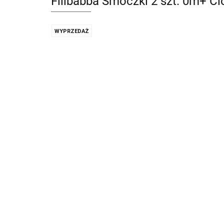
Filibabba Smoczki 2 szt. 0m+ C
WYPRZEDAŻ