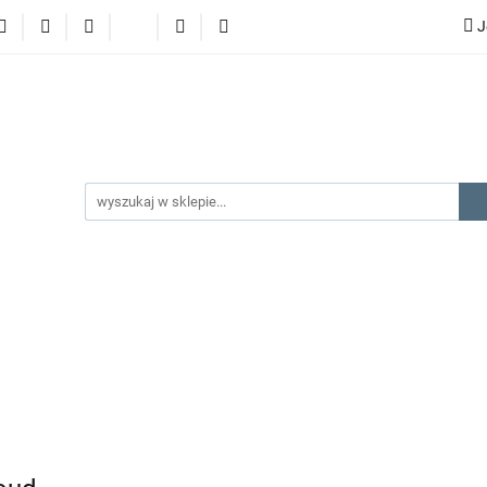
J
lery
promocje
kategorie produktów
producenci
gorie produktów
producenci
na prezent
kontakt