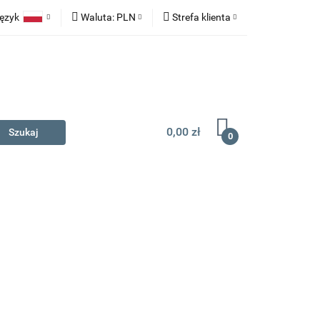
ęzyk
Waluta:
PLN
Strefa klienta
na prezent
Polski
PLN
Zaloguj się
English
EUR
Zarejestruj się
Dodaj zgłoszenie
0,00 zł
0