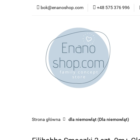
bok@enanoshop.com
+48 575 376 996
nowości
bestsel
kontakt
nowości
bestsellery
promocje
kate
Strona główna
dla niemowląt (Dla niemowląt)