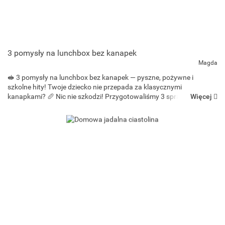
3 pomysły na lunchbox bez kanapek
Magda
🥪 3 pomysły na lunchbox bez kanapek — pyszne, pożywne i
szkolne hity! Twoje dziecko nie przepada za klasycznymi
Więcej
kanapkami? 🥖 Nic nie szkodzi! Przygotowaliśmy 3 sprawdzone
pomysły na sycące i zdrowe dania do lunchboxa, które idealnie
sprawdzą ...
Bee-bee