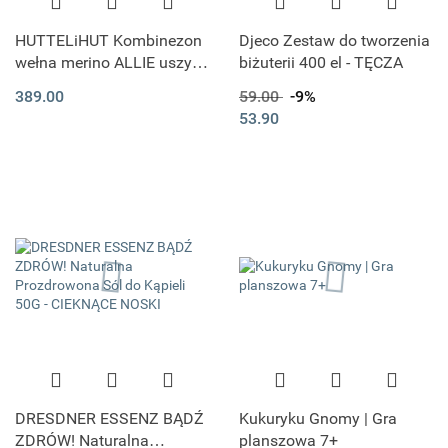
HUTTELiHUT Kombinezon
Djeco Zestaw do tworzenia
wełna merino ALLIE uszy |
biżuterii 400 el - TĘCZA
Camel Melange
389.00
59.00
-9%
53.90
DRESDNER ESSENZ BĄDŹ
Kukuryku Gnomy | Gra
ZDRÓW! Naturalna
planszowa 7+