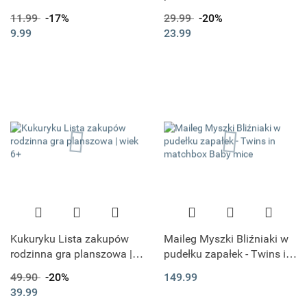
Prozdrowona Sól do
11.99
-17%
29.99
-20%
Kąpieli 50G - CIEKNĄCE
9.99
23.99
NOSKI
Kukuryku Lista zakupów
Maileg Myszki Bliźniaki w
rodzinna gra planszowa |
pudełku zapałek - Twins in
wiek 6+
matchbox Baby mice
49.90
-20%
149.99
39.99