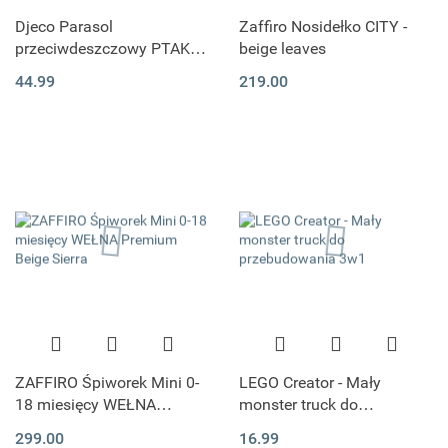
Djeco Parasol
Zaffiro Nosidełko CITY -
przeciwdeszczowy PTAKI I
beige leaves
KWIATY rozmiar M
44.99
219.00
ZAFFIRO Śpiworek Mini 0-
LEGO Creator - Mały
18 miesięcy WEŁNA
monster truck do
Premium Beige Sierra
przebudowania 3w1
299.00
16.99