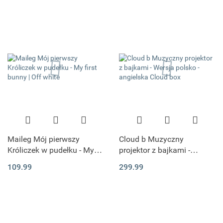
Maileg Mój pierwszy
Cloud b Muzyczny
Króliczek w pudełku - My
projektor z bajkami -
first bunny | Off white
Wersja polsko - angielska
109.99
299.99
Cloud box