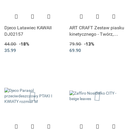
Djeco Latawiec KAWAII
ART CRAFT Zestaw piasku
DJ02157
kinetycznego - Twórz,
buduj, rozbieraj Piasek
44.00
-18%
79.90
-13%
35.99
69.90