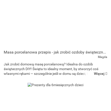
Masa porcelanowa przepis - jak zrobić ozdoby świąteczne w domu?
Magda
Jak zrobić domową masę porcelanową? Idealna do ozdób
świątecznych DIY! Święta to idealny moment, by stworzyć coś
Więcej
własnymi rękami — szczególnie jeśli w domu są dzieci, które
uwielbiają kreatywne zabawy. Jednym z najprostszych i n...
Art and Play