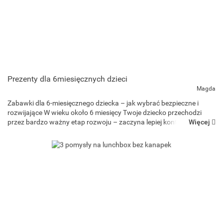
Prezenty dla 6miesięcznych dzieci
Magda
Zabawki dla 6-miesięcznego dziecka – jak wybrać bezpieczne i
rozwijające W wieku około 6 miesięcy Twoje dziecko przechodzi
Więcej
przez bardzo ważny etap rozwoju – zaczyna lepiej kontrolować
ciało, siedzieć z podparciem, sięgać po przedmioty, bawić s...