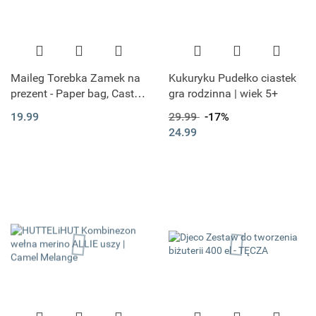
Maileg Torebka Zamek na
Kukuryku Pudełko ciastek
prezent - Paper bag, Castle:
gra rodzinna | wiek 5+
Let the story begin - Rose
19.99
29.99
-17%
24.99