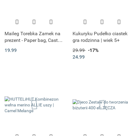
Maileg Torebka Zamek na
Kukuryku Pudełko ciastek
prezent - Paper bag, Castle:
gra rodzinna | wiek 5+
Let the story begin - Rose
19.99
29.99
-17%
24.99