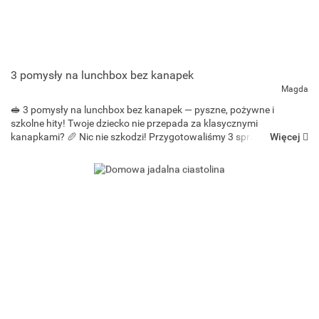
3 pomysły na lunchbox bez kanapek
Magda
🥪 3 pomysły na lunchbox bez kanapek — pyszne, pożywne i
szkolne hity! Twoje dziecko nie przepada za klasycznymi
Więcej
kanapkami? 🥖 Nic nie szkodzi! Przygotowaliśmy 3 sprawdzone
pomysły na sycące i zdrowe dania do lunchboxa, które idealnie
sprawdzą ...
Bee-bee