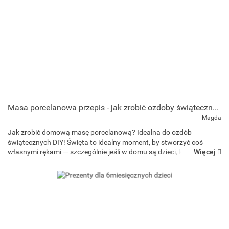
Masa porcelanowa przepis - jak zrobić ozdoby świąteczne w domu?
Magda
Jak zrobić domową masę porcelanową? Idealna do ozdób
świątecznych DIY! Święta to idealny moment, by stworzyć coś
Więcej
własnymi rękami — szczególnie jeśli w domu są dzieci, które
uwielbiają kreatywne zabawy. Jednym z najprostszych i n...
Art and Play