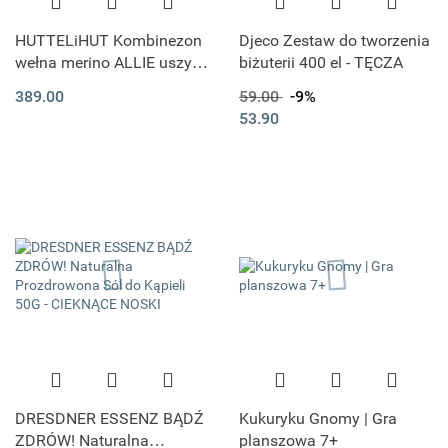
HUTTELiHUT Kombinezon
Djeco Zestaw do tworzenia
wełna merino ALLIE uszy |
biżuterii 400 el - TĘCZA
Camel Melange
389.00
59.00
-9%
53.90
DRESDNER ESSENZ BĄDŹ
Kukuryku Gnomy | Gra
ZDRÓW! Naturalna
planszowa 7+