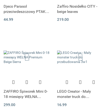
Djeco Parasol
Zaffiro Nosidełko CITY -
przeciwdeszczowy PTAKI I
beige leaves
KWIATY rozmiar M
44.99
219.00
ZAFFIRO Śpiworek Mini 0-
LEGO Creator - Mały
18 miesięcy WEŁNA
monster truck do
Premium Beige Sierra
przebudowania 3w1
299.00
16.99