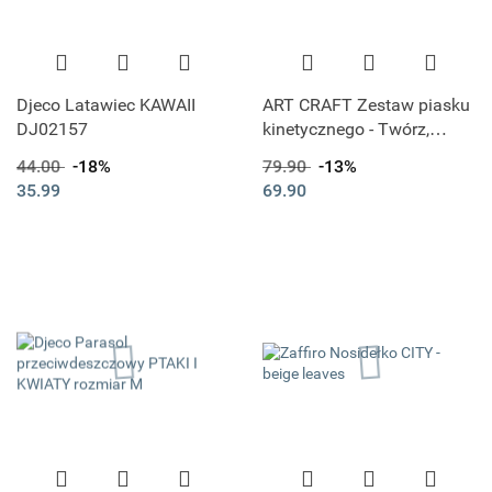
Djeco Latawiec KAWAII
ART CRAFT Zestaw piasku
DJ02157
kinetycznego - Twórz,
buduj, rozbieraj Piasek
44.00
-18%
79.90
-13%
35.99
69.90