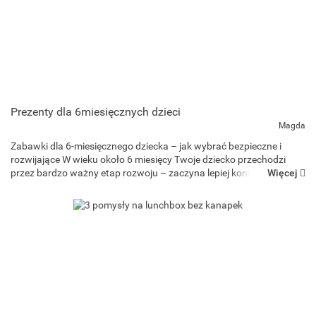
Prezenty dla 6miesięcznych dzieci
Magda
Zabawki dla 6-miesięcznego dziecka – jak wybrać bezpieczne i
rozwijające W wieku około 6 miesięcy Twoje dziecko przechodzi
Więcej
przez bardzo ważny etap rozwoju – zaczyna lepiej kontrolować
ciało, siedzieć z podparciem, sięgać po przedmioty, bawić s...