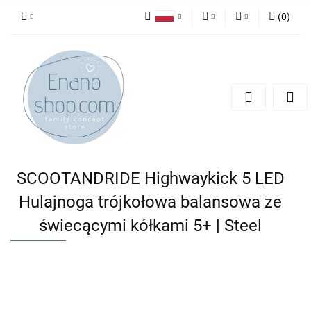
(
0
)
Polski
PLN
Zaloguj się
English
Zarejestruj się
EUR
Dodaj zgłoszenie
SCOOTANDRIDE Highwaykick 5 LED
Hulajnoga trójkołowa balansowa ze
świecącymi kółkami 5+ | Steel