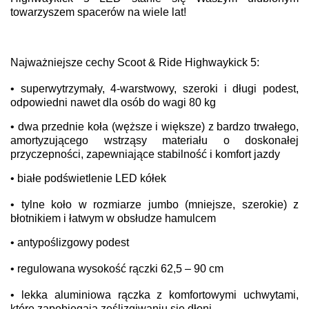
towarzyszem spacerów na wiele lat!
Najważniejsze cechy Scoot & Ride Highwaykick 5:
• superwytrzymały, 4-warstwowy, szeroki i długi podest,
odpowiedni nawet dla osób do wagi 80 kg
• dwa przednie koła (węższe i większe) z bardzo trwałego,
amortyzującego wstrząsy materiału o doskonałej
przyczepności, zapewniające stabilność i komfort jazdy
• białe podświetlenie LED kółek
• tylne koło w rozmiarze jumbo (mniejsze, szerokie) z
błotnikiem i łatwym w obsłudze hamulcem
• antypoślizgowy podest
• regulowana wysokość rączki 62,5 – 90 cm
• lekka aluminiowa rączka z komfortowymi uchwytami,
które zapobiegają ześlizgiwaniu się dłoni