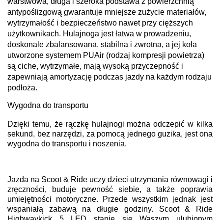
warstwowa, długa i szeroka podstawa z powierzchnią
antypoślizgową gwarantuje mniejsze zużycie materiałów,
wytrzymałość i bezpieczeństwo nawet przy cięższych
użytkownikach. Hulajnoga jest łatwa w prowadzeniu,
doskonale zbalansowana, stabilna i zwrotna, a jej koła
utworzone systemem PUAir (rodzaj kompresji powietrza)
są ciche, wytrzymałe, mają wysoką przyczepność i
zapewniają amortyzację podczas jazdy na każdym rodzaju
podłoża.
Wygodna do transportu
Dzięki temu, że rączkę hulajnogi można odczepić w kilka
sekund, bez narzędzi, za pomocą jednego guzika, jest ona
wygodna do transportu i noszenia.
Jazda na Scoot & Ride uczy dzieci utrzymania równowagi i
zręczności, buduje pewność siebie, a także poprawia
umiejętności motoryczne. Przede wszystkim jednak jest
wspaniałą zabawą na długie godziny. Scoot & Ride
Highwaykick 5 LED stanie się Waszym ulubionym