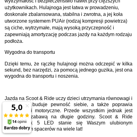
wytrzymałość i bezpieczeństwo nawet przy cięższych
użytkownikach. Hulajnoga jest łatwa w prowadzeniu,
doskonale zbalansowana, stabilna i zwrotna, a jej koła
utworzone systemem PUAir (rodzaj kompresji powietrza)
są ciche, wytrzymałe, mają wysoką przyczepność i
zapewniają amortyzację podczas jazdy na każdym rodzaju
podłoża.
Wygodna do transportu
Dzięki temu, że rączkę hulajnogi można odczepić w kilka
sekund, bez narzędzi, za pomocą jednego guzika, jest ona
wygodna do transportu i noszenia.
Jazda na Scoot & Ride uczy dzieci utrzymania równowagi i
zręczności, buduje pewność siebie, a także poprawia
umiejętności motoryczne. Przede wszystkim jednak jest
wspaniałą zabawą na długie godziny. Scoot & Ride
Highwaykick 5 LED stanie się Waszym ulubionym
towarzyszem spacerów na wiele lat!