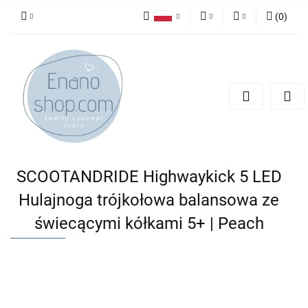
(
0
)
Polski
PLN
Zaloguj się
English
Zarejestruj się
EUR
Dodaj zgłoszenie
SCOOTANDRIDE Highwaykick 5 LED
Hulajnoga trójkołowa balansowa ze
świecącymi kółkami 5+ | Peach