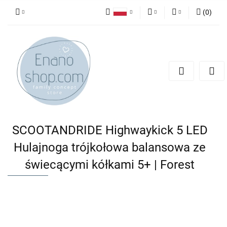
(
0
)
Polski
PLN
Zaloguj się
English
Zarejestruj się
EUR
Dodaj zgłoszenie
SCOOTANDRIDE Highwaykick 5 LED
Hulajnoga trójkołowa balansowa ze
świecącymi kółkami 5+ | Forest