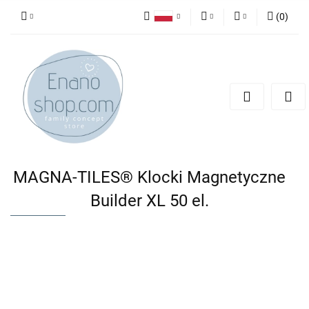
(
0
)
Polski
PLN
Zaloguj się
English
Zarejestruj się
EUR
Dodaj zgłoszenie
MAGNA-TILES® Klocki Magnetyczne
Builder XL 50 el.