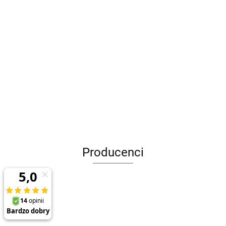
Djeco Zestaw do tworzenia
Adamigo Gra edukacyjna
biżuterii 400 el - TĘCZA
BYSTRE OCZKO + Kuferek 3+
59.00
53.90
49.99
39.99
Producenci