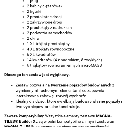
1 pług
2 kabiny ciężarówek
2 figurki
2 prostokątne drogi
2 zakrzywione drogi
2 prostokąty z nadrukiem
2 podwozia samochodów
2 okna
1 XL trójkąt prostokątny
4 XL trójkąty równoboczne
6 XL kwadratów
14 kwadratów (4 z nadrukiem, 8 zwykłych)
6 trójkątów równoramiennych microMAGS
Dlaczego ten zestaw jest wyjątkowy:
Zestaw pozwala na
tworzenie pojazdów budowlanych
z
wymiennymi, ruchomymi elementami, co zapewnia
interaktywną zabawę i rozwój wyobraźni.
Idealny dla dzieci, które uwielbiają
budować własne pojazdy
i
tworzyć niepowtarzalne konstrukcje.
Zawsze kompatybilny:
Wszystkie elementy zestawu
MAGNA-
TILES® Builder XL
są w pełni kompatybilne z innymi zestawami
MAGNA-TILES®
, co pozwala na nieograniczone możliwości