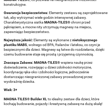
konstrukcyjne.
Gwarancja bezpieczeństwa:
Elementy zestawu są zaprojektowane
tak, aby wytrzymać wiele godzin intensywnej zabawy.
Charakterystyczna siatka
MAGNA-TILES®
chroni przed
pęknięciem, a mocne nity utrzymują magnesy na miejscu,
zapewniając bezpieczeństwo.
Najwyższa jakość:
Elementy są wykonane z
nietoksycznego
plastiku MABS
, wolnego od BPA, ftalanów i lateksu, co czyni je
bezpiecznymi dla dzieci. Magnesy są łatwe do rozdzielania, dzięki
czemu budowanie staje się prostą i przyjemną czynnością.
Znacząca Zabawa:
MAGNA-TILES®
wspiera naukę przez
doświadczenie, rozwijając u dzieci zdolności motoryczne,
koordynację ręka-oko i zdolności logiczne, jednocześnie
dostarczając nieograniczonej zabawy prowadzonej przez
wyobraźnię dziecka.
Wiek: 3+
MAGNA-TILES® Builder XL
to idealny zestaw dla dzieci, które
kochają budowanie, pojazdy i kreatywną zabawę na dużą skalę!