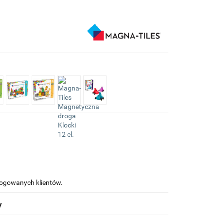
alogowanych klientów.
y