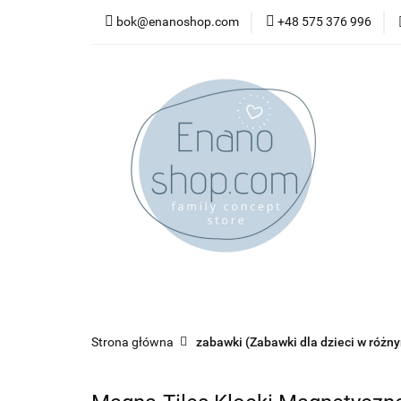
bok@enanoshop.com
+48 575 376 996
nowości
bestsel
kontakt
nowości
bestsellery
promocje
kate
Strona główna
zabawki (Zabawki dla dzieci w różn