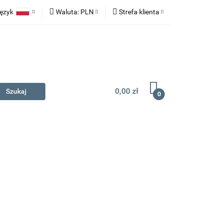
ęzyk
Waluta:
PLN
Strefa klienta
na prezent
Polski
PLN
Zaloguj się
English
EUR
Zarejestruj się
Dodaj zgłoszenie
0,00 zł
0