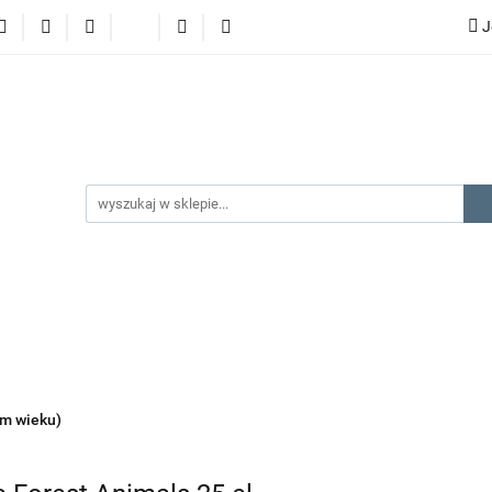
J
lery
promocje
kategorie produktów
producenci
gorie produktów
producenci
na prezent
kontakt
ym wieku)