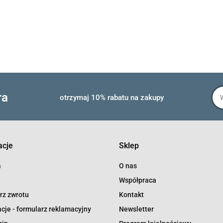
ra
otrzymaj 10% rabatu na zakupy
acje
Sklep
a
O nas
Współpraca
rz zwrotu
Kontakt
cje - formularz reklamacyjny
Newsletter