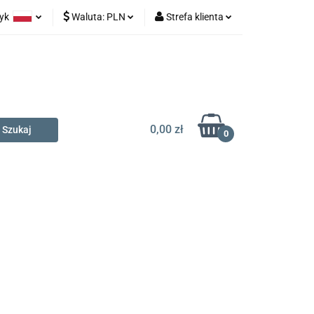
zyk
Waluta:
PLN
Strefa klienta
na prezent
olski
PLN
Zaloguj się
glish
EUR
Zarejestruj się
Dodaj zgłoszenie
0,00 zł
0
t