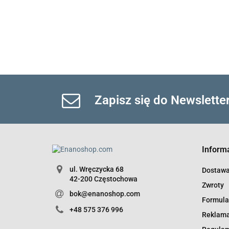
Zapisz się do Newslette
Inform
ul. Wręczycka 68
Dostaw
42-200 Częstochowa
Zwroty
bok@enanoshop.com
Formula
+48 575 376 996
Reklama