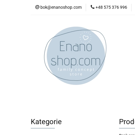
bok@enanoshop.com
+48 575 376 996
nowości
bestsel
kontakt
nowości
bestsellery
promocje
kate
Kategorie
Prod