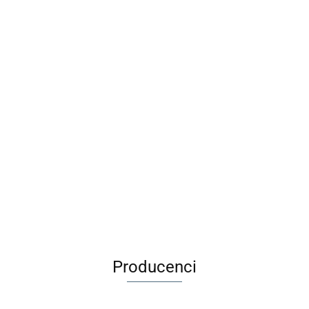
olorowanka
Wirus
Sk
Długopis
tatuażami -
Rodzinna Gra
szn
Maileg Metalowa
ścieralny BB
dnorożce
Karciana
88
pas
29.00
walizka Merle -
Friends Girl
MUDUKO
9.9
7.99
1 sz
Akcesoria dla
1szt. BEBE
32.99
lalek
Producenci