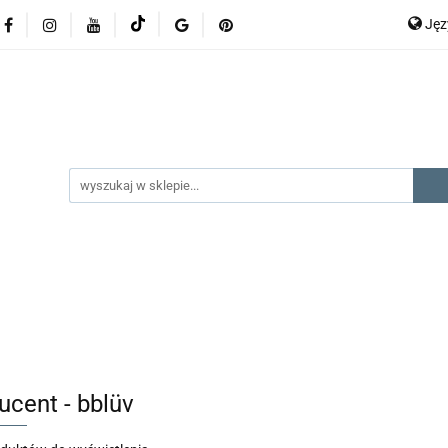
Ję
lery
promocje
kategorie produktów
producenci
P
En
gorie produktów
producenci
na prezent
kontak
ucent - bblüv