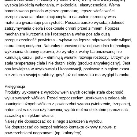
wysoką jakością wykonania, miękkością i elastycznością. Wełna
baranizowana posiada większą gramaturę, lepsze właściwości
przepuszczania i akumulacji ciepła, a naturalnie skręcony włos
materiału gwarantuje puszystość. Posiada bardzo wysoką zdolność
zatrzymywania ciepła i doskonale chroni przed zimnem. Poprzez
mechanizm kurczenia się i rozprężania wełna posiada dużą
przepuszczalność powietrza – wpływa na lepsze odprowadzanie wilgoci,
skóra lepiej oddycha. Naturalny surowiec oraz odpowiednia technologia
wykonania dzianiny sprawia, że wyroby z wełny baranizowanej nie
kumulują kurzu i potu – eliminują warunki rozwoju roztoczy. Utrzymuje
stałą temperaturę ciała i nie drażni skóry (produkt antyalergiczny). Jest
ona łatwiejsza w użytkowaniu i konserwacji, ponieważ z biegiem czasu
nie zmienia swojej struktury, gdyż już od początku ma wygląd baranka.
Pielęgnacja
Produkty wykonane z wyrobów wełnianych cechuje stała obecność
wyluzowanych włókien. Przed rozpoczęciem użytkowania zaleca się
usunięcie luźnych włókien z powierzchni wyrobu (wietrzenie, trzepanie),
natomiast w czasie użytkowania, wyrób można delikatnie przeczesać
szczotką o miękkim włosiu.
Należy nie dopuszczać do silnego zabrudzenia wyrobu.
Nie dopuszczać do bezpośredniego kontaktu okrywy runowej z
powierzchniami nagrzanymi (np. kaloryfery).