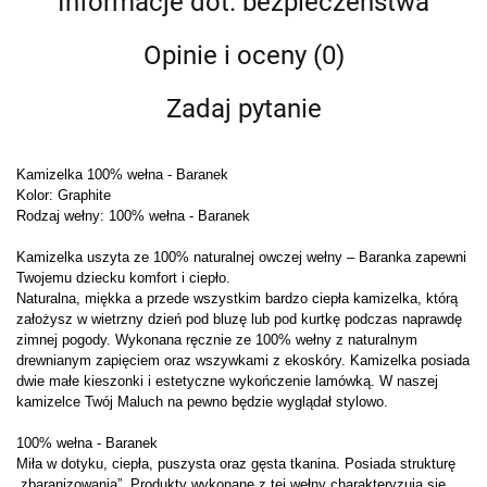
Informacje dot. bezpieczeństwa
Opinie i oceny (0)
Zadaj pytanie
Kamizelka 100% wełna - Baranek
Kolor: Graphite
Rodzaj wełny: 100% wełna - Baranek
Kamizelka uszyta ze 100% naturalnej owczej wełny – Baranka zapewni
Twojemu dziecku komfort i ciepło.
Naturalna, miękka a przede wszystkim bardzo ciepła kamizelka, którą
założysz w wietrzny dzień pod bluzę lub pod kurtkę podczas naprawdę
zimnej pogody. Wykonana ręcznie ze 100% wełny z naturalnym
drewnianym zapięciem oraz wszywkami z ekoskóry. Kamizelka posiada
dwie małe kieszonki i estetyczne wykończenie lamówką. W naszej
kamizelce Twój Maluch na pewno będzie wyglądał stylowo.
100% wełna - Baranek
Miła w dotyku, ciepła, puszysta oraz gęsta tkanina. Posiada strukturę
„zbaranizowania”. Produkty wykonane z tej wełny charakteryzują się