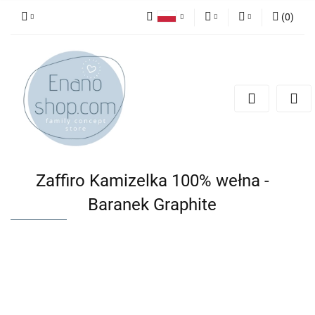
(
0
)
Polski
PLN
Zaloguj się
English
Zarejestruj się
EUR
Dodaj zgłoszenie
Zaffiro Kamizelka 100% wełna -
Baranek Graphite