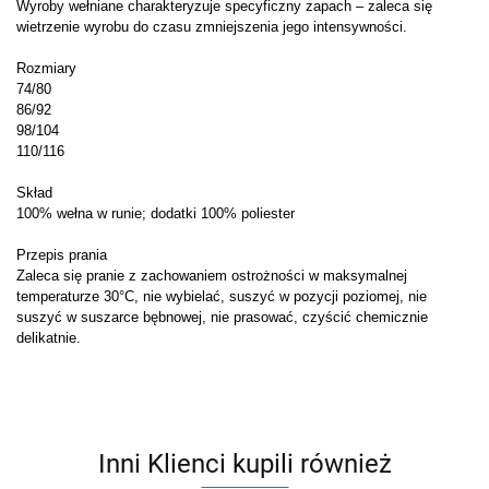
Wyroby wełniane charakteryzuje specyficzny zapach – zaleca się
wietrzenie wyrobu do czasu zmniejszenia jego intensywności.
Rozmiary
74/80
86/92
98/104
110/116
Skład
100% wełna w runie; dodatki 100% poliester
Przepis prania
Zaleca się pranie z zachowaniem ostrożności w maksymalnej
temperaturze 30°C, nie wybielać, suszyć w pozycji poziomej, nie
suszyć w suszarce bębnowej, nie prasować, czyścić chemicznie
delikatnie.
Inni Klienci kupili również