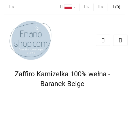
(
0
)
Polski
PLN
Zaloguj się
English
Zarejestruj się
EUR
Dodaj zgłoszenie
Zaffiro Kamizelka 100% wełna -
Baranek Beige