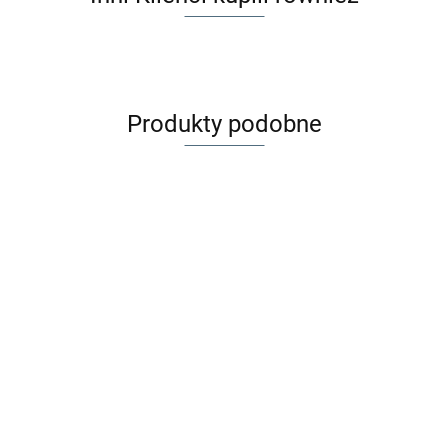
Produkty podobne
Zaffiro
Zaffiro
ZAFFIRO
ZAFFIRO
Śpiworek
Śpiworek
Śpiworek
Śpiworek
HUTTELiHUT
HUTTELiH
Mini
Mini
iGrow |
iGrow |
249.00
249.00
349.00
399.00
Kombinezon
Kurtka weł
Aspen 0-
Aspen 0-
Nordico
Aspen
wełna
merino 116
12m |
12m |
wełna
wełna
389.00
359.00
merino ALLIE
140 |
black
latte
basic
premium
uszy | Camel
Mahogany
black
vanilla
Melange
Rose