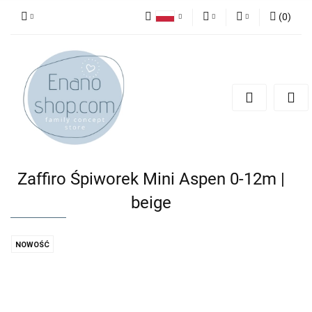
(
0
)
Polski
PLN
Zaloguj się
English
Zarejestruj się
EUR
Dodaj zgłoszenie
Zaffiro Śpiworek Mini Aspen 0-12m |
beige
NOWOŚĆ