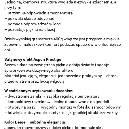
Jednolita, kremowa struktura wygląda niezwykle szlachetnie, a
przy tym:
– utrzymuje odpowiednią temperaturę
– pozwala skórze oddychać
– pomaga odprowadzać wilgoć
– pozostaje piękna na dłużej
Dzięki wysokiej gramaturze 400g wnętrze jest przyjemnie miękkie i
zapewnia maluszkowi komfort podczas spacerów w chłodniejsze
dni.
Satynowy efekt Aspen Prestige
Beżowa tkanina zewnętrzna pięknie odbija światło i nadaje
śpiworkowi ekskluzywnego charakteru.
Materiał jest lejący, elegancki i jednocześnie praktyczny – chroni
przed wiatrem oraz lekką wilgocią.
W codziennym użytkowaniu docenisz:
– dwustronne zamki → szybka regulacja temperatury
– kompaktowy rozmiar → idealne dopasowanie do gondoli
– otwory na pasy → wygodny montaż w foteliku samochodowym
– łatwiejsze utrzymanie estetyki dzięki gładkiej strukturze wełny
Kolor Beige – subtelna elegancja
Jasny, kremowo-beżowy odcień pięknie komponuje się z