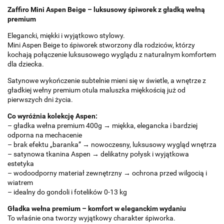
Zaffiro Mini Aspen Beige – luksusowy śpiworek z gładką wełną
premium
Elegancki, miękki i wyjątkowo stylowy.
Mini Aspen Beige to śpiworek stworzony dla rodziców, którzy
kochają połączenie luksusowego wyglądu z naturalnym komfortem
dla dziecka.
Satynowe wykończenie subtelnie mieni się w świetle, a wnętrze z
gładkiej wełny premium otula maluszka miękkością już od
pierwszych dni życia.
Co wyróżnia kolekcję Aspen:
– gładka wełna premium 400g → miękka, elegancka i bardziej
odporna na mechacenie
– brak efektu „baranka” → nowoczesny, luksusowy wygląd wnętrza
– satynowa tkanina Aspen → delikatny połysk i wyjątkowa
estetyka
– wodoodporny materiał zewnętrzny → ochrona przed wilgocią i
wiatrem
– idealny do gondoli i fotelików 0-13 kg
Gładka wełna premium – komfort w eleganckim wydaniu
To właśnie ona tworzy wyjątkowy charakter śpiworka.