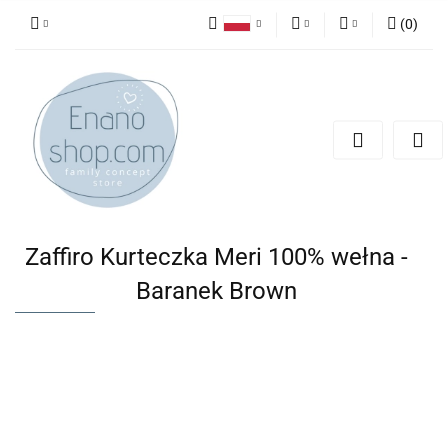
(
0
)
Polski
PLN
Zaloguj się
English
Zarejestruj się
EUR
Dodaj zgłoszenie
Zaffiro Kurteczka Meri 100% wełna -
Baranek Brown