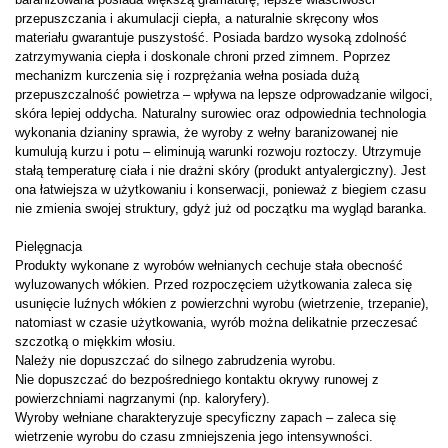
przepuszczania i akumulacji ciepła, a naturalnie skręcony włos
materiału gwarantuje puszystość. Posiada bardzo wysoką zdolność
zatrzymywania ciepła i doskonale chroni przed zimnem. Poprzez
mechanizm kurczenia się i rozprężania wełna posiada dużą
przepuszczalność powietrza – wpływa na lepsze odprowadzanie wilgoci,
skóra lepiej oddycha. Naturalny surowiec oraz odpowiednia technologia
wykonania dzianiny sprawia, że wyroby z wełny baranizowanej nie
kumulują kurzu i potu – eliminują warunki rozwoju roztoczy. Utrzymuje
stałą temperaturę ciała i nie drażni skóry (produkt antyalergiczny). Jest
ona łatwiejsza w użytkowaniu i konserwacji, ponieważ z biegiem czasu
nie zmienia swojej struktury, gdyż już od początku ma wygląd baranka.
Pielęgnacja
Produkty wykonane z wyrobów wełnianych cechuje stała obecność
wyluzowanych włókien. Przed rozpoczęciem użytkowania zaleca się
usunięcie luźnych włókien z powierzchni wyrobu (wietrzenie, trzepanie),
natomiast w czasie użytkowania, wyrób można delikatnie przeczesać
szczotką o miękkim włosiu.
Należy nie dopuszczać do silnego zabrudzenia wyrobu.
Nie dopuszczać do bezpośredniego kontaktu okrywy runowej z
powierzchniami nagrzanymi (np. kaloryfery).
Wyroby wełniane charakteryzuje specyficzny zapach – zaleca się
wietrzenie wyrobu do czasu zmniejszenia jego intensywności.