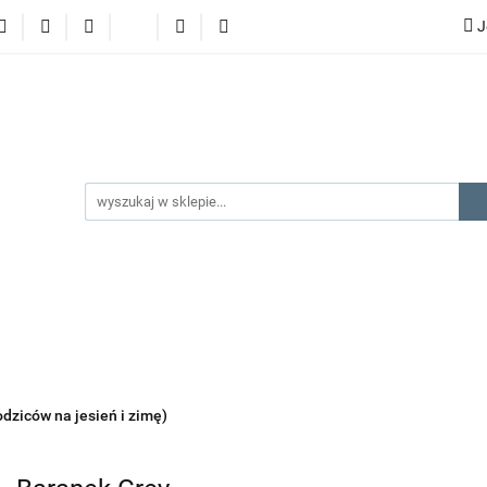
J
lery
promocje
kategorie produktów
producenci
gorie produktów
producenci
na prezent
kontakt
odziców na jesień i zimę)