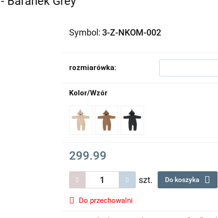
- Baranek Grey
Symbol:
3-Z-NKOM-002
rozmiarówka:
Kolor/Wzór
299.99
szt.
Do koszyka
Do przechowalni