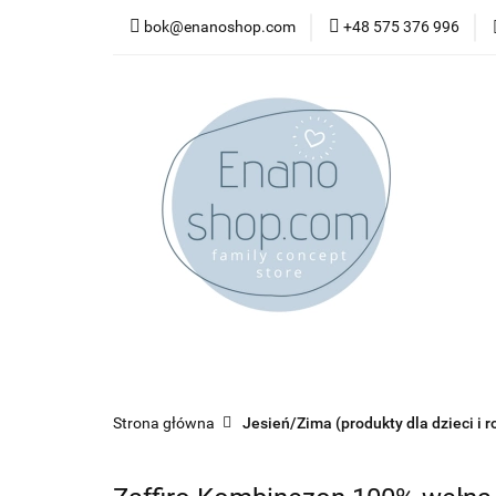
bok@enanoshop.com
+48 575 376 996
nowości
bestsel
kontakt
nowości
bestsellery
promocje
kate
Strona główna
Jesień/Zima (produkty dla dzieci i r