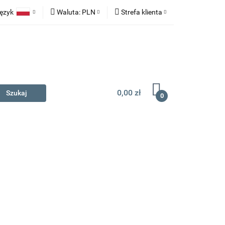
ęzyk
Waluta:
PLN
Strefa klienta
na prezent
Polski
PLN
Zaloguj się
English
EUR
Zarejestruj się
Dodaj zgłoszenie
0,00 zł
0