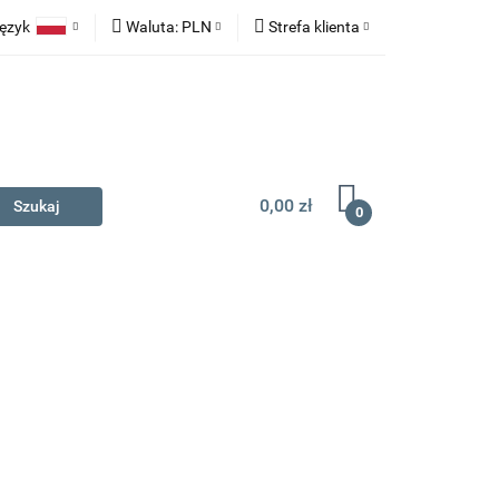
ęzyk
Waluta:
PLN
Strefa klienta
na prezent
Polski
PLN
Zaloguj się
English
EUR
Zarejestruj się
Dodaj zgłoszenie
0,00 zł
0