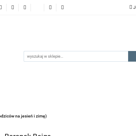
J
lery
promocje
kategorie produktów
producenci
gorie produktów
producenci
na prezent
kontakt
odziców na jesień i zimę)