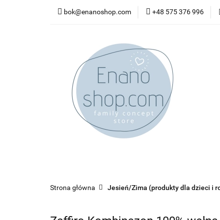
bok@enanoshop.com
+48 575 376 996
nowości
bestsel
kontakt
nowości
bestsellery
promocje
kate
Strona główna
Jesień/Zima (produkty dla dzieci i r