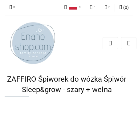
(
0
)
Polski
PLN
Zaloguj się
English
Zarejestruj się
EUR
Dodaj zgłoszenie
ZAFFIRO Śpiworek do wózka Śpiwór
Sleep&grow - szary + wełna