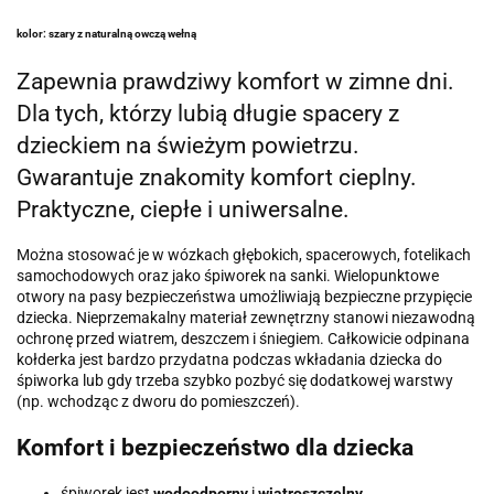
kolor: szary z naturalną owczą wełną
Zapewnia prawdziwy komfort w zimne dni.
Dla tych, którzy lubią długie spacery z
dzieckiem na świeżym powietrzu.
Gwarantuje znakomity komfort cieplny.
Praktyczne, ciepłe i uniwersalne.
Można stosować je w wózkach głębokich, spacerowych, fotelikach
samochodowych oraz jako śpiworek na sanki. Wielopunktowe
otwory na pasy bezpieczeństwa umożliwiają bezpieczne przypięcie
dziecka. Nieprzemakalny materiał zewnętrzny stanowi niezawodną
ochronę przed wiatrem, deszczem i śniegiem. Całkowicie odpinana
kołderka jest bardzo przydatna podczas wkładania dziecka do
śpiworka lub gdy trzeba szybko pozbyć się dodatkowej warstwy
(np. wchodząc z dworu do pomieszczeń).
Komfort i bezpieczeństwo dla dziecka
śpiworek jest
wodoodporny
i
wiatroszczelny