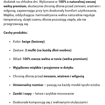
dodatek na chłodne dni. Wykonane w
100% z naturalnej owczej
wełny premium
, skutecznie chronią dłonie przed zimnem, wiatrem i
wilgocią, zapewniając przy tym doskonały komfort użytkowania.
Miękka, oddychająca i termoaktywna wełna naturalnie reguluje
temperaturę, dzięki czemu dłonie pozostają ciepłe, ale nie
przegrzewają się.
Cechy produktu:
Kolor:
beige (beżowy)
Zestaw:
2 mufki (na każdą dłoń osobno)
Skład:
100% owcza wełna w runie (wełna premium)
Wyjątkowo miękkie i przyjemne w dotyku
Chronią dłonie przed
mrozem, wiatrem i wilgocią
Uniwersalny rozmiar
– pasują na każdy model rączki wózka
Zamki i napy
– łatwe i szybkie mocowanie
Doskonale komponują się z wełnianymi otulaczami i