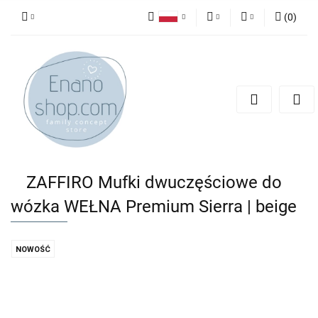
(
0
)
Polski
PLN
Zaloguj się
English
Zarejestruj się
EUR
Dodaj zgłoszenie
ZAFFIRO Mufki dwuczęściowe do
wózka WEŁNA Premium Sierra | beige
NOWOŚĆ