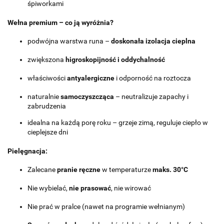
śpiworkami
Wełna premium – co ją wyróżnia?
podwójna warstwa runa –
doskonała izolacja cieplna
zwiększona
higroskopijność i oddychalność
właściwości
antyalergiczne
i odporność na roztocza
naturalnie
samoczyszcząca
– neutralizuje zapachy i
zabrudzenia
idealna na każdą porę roku – grzeje zimą, reguluje ciepło w
cieplejsze dni
Pielęgnacja:
Zalecane
pranie ręczne
w temperaturze
maks. 30°C
Nie wybielać,
nie prasować
, nie wirować
Nie prać w pralce (nawet na programie wełnianym)