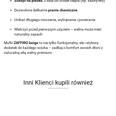
Suszyć na płasko
, z dala od źródeł ciepła (np. kaloryfery)
Dozwolone delikatne
pranie chemiczne
Unikać długiego moczenia, wykręcania i pocierania
Wietrzyć przed pierwszym użyciem – wełna może mieć
naturalny zapach
Mufki
ZAFFIRO beige
to nie tylko funkcjonalny, ale i stylowy
dodatek do każdego wózka – zadbaj o komfort swoich dłoni z
naturalną siłą wełny premium.
Inni Klienci kupili również