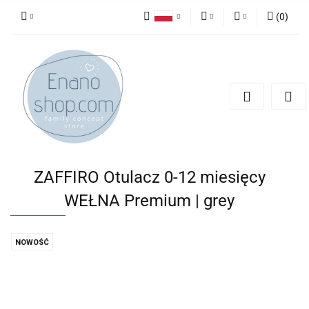
(
0
)
Polski
PLN
Zaloguj się
English
Zarejestruj się
EUR
Dodaj zgłoszenie
ZAFFIRO Otulacz 0-12 miesięcy
WEŁNA Premium | grey
NOWOŚĆ