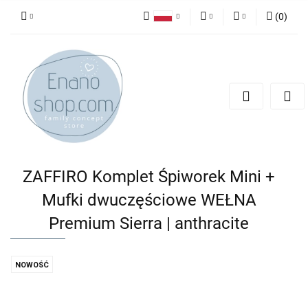
(
0
)
Polski
PLN
Zaloguj się
English
Zarejestruj się
EUR
Dodaj zgłoszenie
ZAFFIRO Komplet Śpiworek Mini +
Mufki dwuczęściowe WEŁNA
Premium Sierra | anthracite
NOWOŚĆ