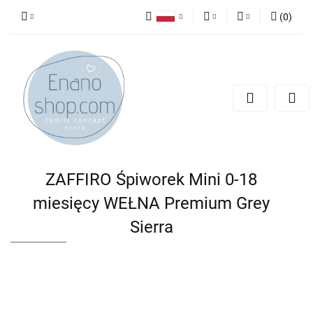
(
0
)
Polski
PLN
Zaloguj się
English
Zarejestruj się
EUR
Dodaj zgłoszenie
ZAFFIRO Śpiworek Mini 0-18
miesięcy WEŁNA Premium Grey
Sierra