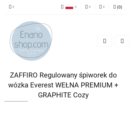
(
0
)
Polski
PLN
Zaloguj się
English
Zarejestruj się
EUR
Dodaj zgłoszenie
ZAFFIRO Regulowany śpiworek do
wózka Everest WEŁNA PREMIUM +
GRAPHITE Cozy