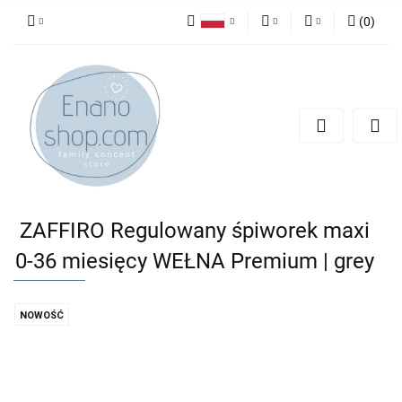
(
0
)
Polski
PLN
Zaloguj się
English
Zarejestruj się
EUR
Dodaj zgłoszenie
ZAFFIRO Regulowany śpiworek maxi
0-36 miesięcy WEŁNA Premium | grey
NOWOŚĆ