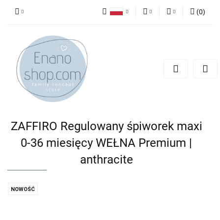
(
0
)
Polski
PLN
Zaloguj się
English
Zarejestruj się
EUR
Dodaj zgłoszenie
ZAFFIRO Regulowany śpiworek maxi
0-36 miesięcy WEŁNA Premium |
anthracite
NOWOŚĆ