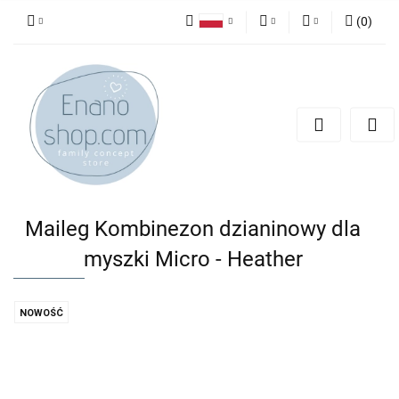
(
0
)
Polski
PLN
Zaloguj się
English
Zarejestruj się
EUR
Dodaj zgłoszenie
Maileg Kombinezon dzianinowy dla
myszki Micro - Heather
NOWOŚĆ