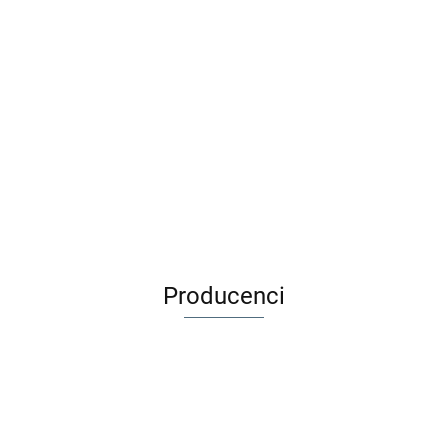
Djeco Zestaw do tworzenia
Adamigo Gra edukacyjna
biżuterii 400 el - TĘCZA
BYSTRE OCZKO + Kuferek 3+
59.00
53.90
49.99
39.99
Producenci