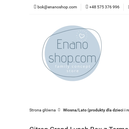
bok@enanoshop.com
+48 575 376 996
nowości
bestsel
kontakt
nowości
bestsellery
promocje
kate
Strona główna
Wiosna/Lato (produkty dla dzieci i r