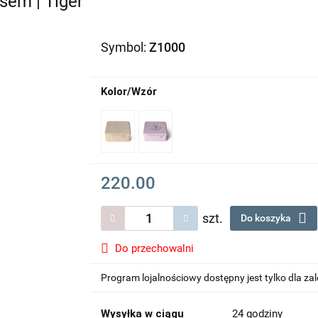
sem | Tiger
Symbol:
Z1000
Kolor/Wzór
220.00
szt.
Do koszyka
Do przechowalni
Program lojalnościowy dostępny jest tylko dla z
Wysyłka w ciągu
24 godziny