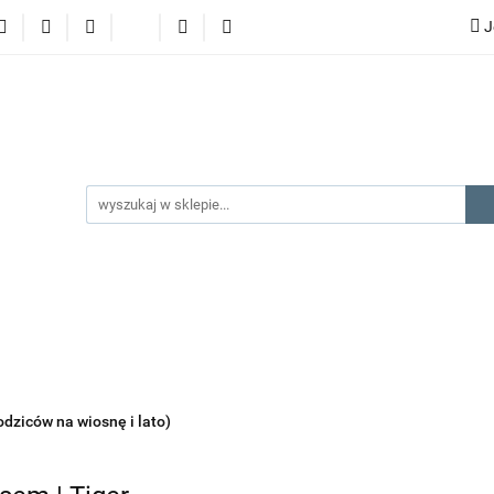
J
lery
promocje
kategorie produktów
producenci
gorie produktów
producenci
na prezent
kontakt
odziców na wiosnę i lato)