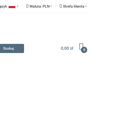
ęzyk
Waluta:
PLN
Strefa klienta
na prezent
Polski
PLN
Zaloguj się
English
EUR
Zarejestruj się
Dodaj zgłoszenie
0,00 zł
0