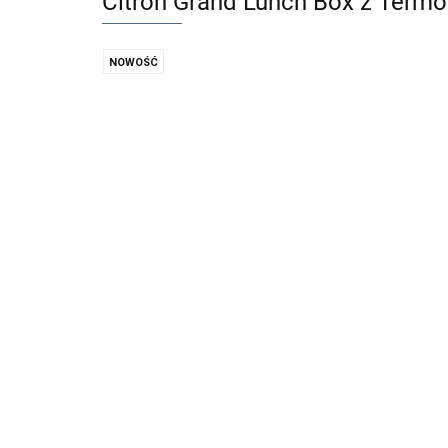
Citron Grand Lunch Box z Termo
NOWOŚĆ