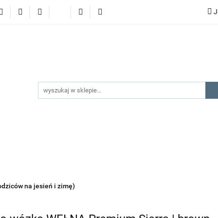
J
lery
promocje
kategorie produktów
producenci
gorie produktów
producenci
na prezent
kontakt
odziców na jesień i zimę)