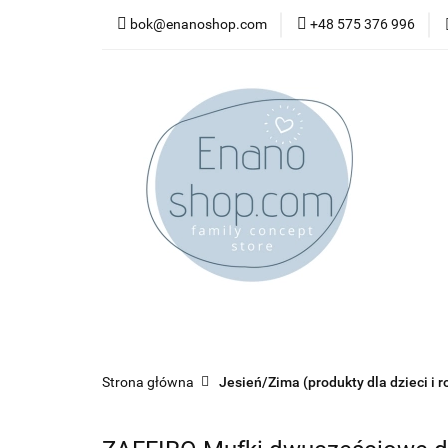
bok@enanoshop.com
+48 575 376 996
nowości
bestsel
kontakt
nowości
bestsellery
promocje
kate
Strona główna
Jesień/Zima (produkty dla dzieci i r