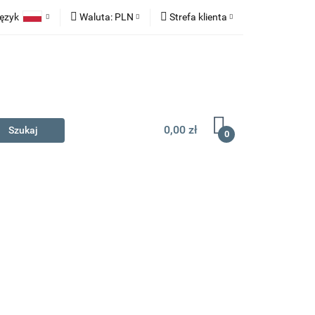
ęzyk
Waluta:
PLN
Strefa klienta
na prezent
Polski
PLN
Zaloguj się
English
EUR
Zarejestruj się
Dodaj zgłoszenie
0,00 zł
0