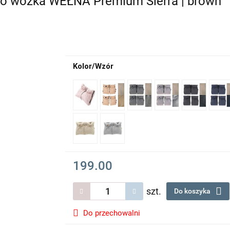
o wózka WEŁNA Premium Sierra | brown
Kolor/Wzór
199.00
szt.
Do koszyka
Do przechowalni