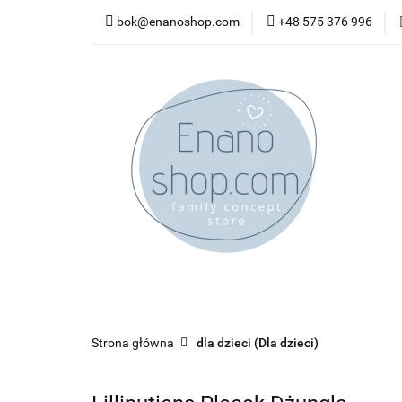
bok@enanoshop.com
+48 575 376 996
nowości
bestsel
kontakt
nowości
bestsellery
promocje
kate
Strona główna
dla dzieci (Dla dzieci)