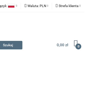
ęzyk
Waluta:
PLN
Strefa klienta
na prezent
Polski
PLN
Zaloguj się
English
EUR
Zarejestruj się
Dodaj zgłoszenie
0,00 zł
0