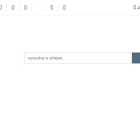
J
lery
promocje
kategorie produktów
producenci
gorie produktów
producenci
na prezent
kontakt