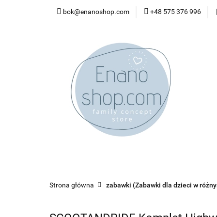
bok@enanoshop.com
+48 575 376 996
nowości
bestsel
kontakt
nowości
bestsellery
promocje
kate
Strona główna
zabawki (Zabawki dla dzieci w różn