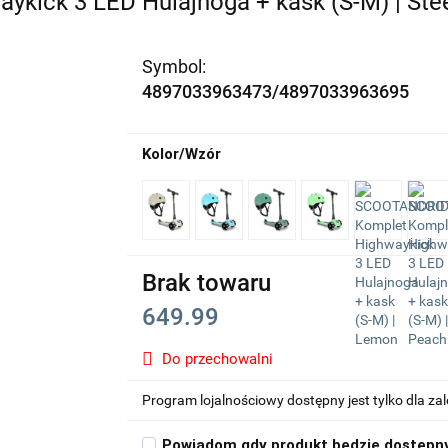
ick 3 LED Hulajnoga + kask (S-M) | Ste
Symbol:
4897033963473/4897033963695
Kolor/Wzór
Brak towaru
649.99
Do przechowalni
Program lojalnościowy dostępny jest tylko dla z
Powiadom gdy produkt będzie dostępn