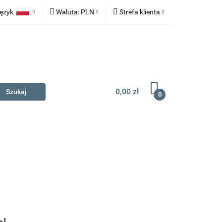
ęzyk
Waluta:
PLN
Strefa klienta
na prezent
Polski
PLN
Zaloguj się
English
EUR
Zarejestruj się
Dodaj zgłoszenie
0,00 zł
0