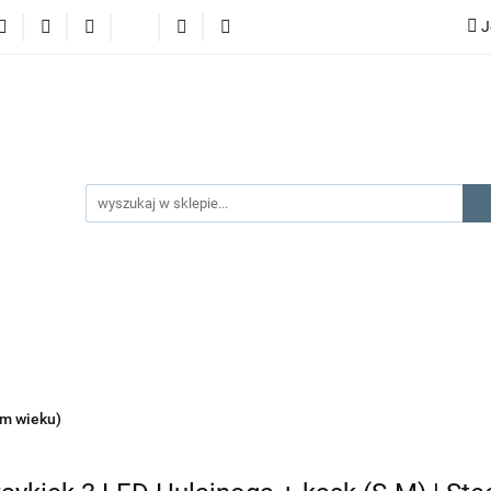
J
lery
promocje
kategorie produktów
producenci
gorie produktów
producenci
na prezent
kontakt
ym wieku)