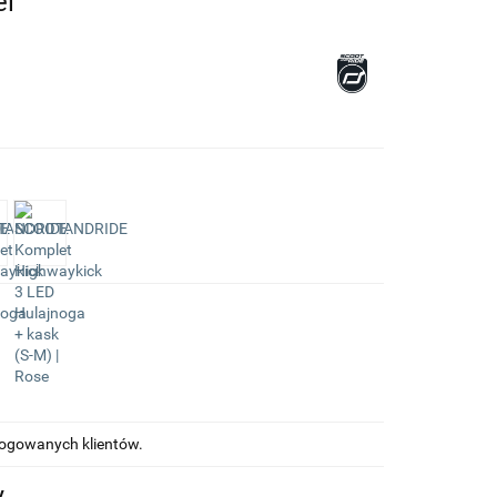
el
alogowanych klientów.
y