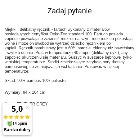
Zadaj pytanie
Miękki i delikatny ręcznik - fartuch wykonany z materiałów
posiadających certyfikat Oeko-Tex standard 100.
Fartuch posiada
zapięcie pozwalające zawiesić ręcznik na szyi - ręce rodzica pozostają
wolne i
może on swobodnie wytrzeć dziecko ręcznikiem po
kąpieli.
Ręcznik bambusowy jest o 60% bardziej chłonny niż bawełniany
i szybko schnie. Prać w temperaturze 40 stopni (delikatny cykl), aby
zapobiec skurczeniu się materiału. Suszyć w suszarce bębnowej tylko
w niskiej temperaturze. Środki zmiękczające zatykają pory tkaniny
bambusowej, co zmniejsza ich wchłanianie. Prasować w niskiej
temperaturze.
Skład: 90% bambus 10% poliester
Wymiary: 94 x 104 cm
Kolor:
FEATHER GREY