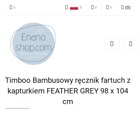
(
0
)
Polski
PLN
Zaloguj się
English
Zarejestruj się
EUR
Dodaj zgłoszenie
Timboo Bambusowy ręcznik fartuch z
kapturkiem FEATHER GREY 98 x 104
cm