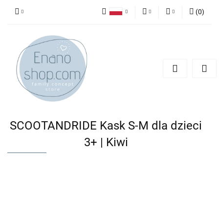
(
0
)
Polski
PLN
Zaloguj się
English
Zarejestruj się
EUR
Dodaj zgłoszenie
SCOOTANDRIDE Kask S-M dla dzieci
3+ | Kiwi