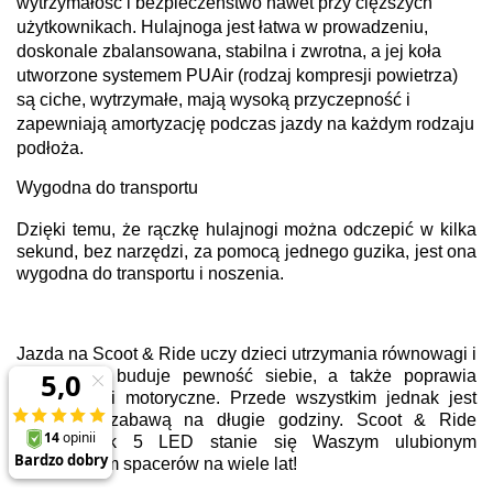
wytrzymałość i bezpieczeństwo nawet przy cięższych
użytkownikach. Hulajnoga jest łatwa w prowadzeniu,
doskonale zbalansowana, stabilna i zwrotna, a jej koła
utworzone systemem PUAir (rodzaj kompresji powietrza)
są ciche, wytrzymałe, mają wysoką przyczepność i
zapewniają amortyzację podczas jazdy na każdym rodzaju
podłoża.
Wygodna do transportu
Dzięki temu, że rączkę hulajnogi można odczepić w kilka
sekund, bez narzędzi, za pomocą jednego guzika, jest ona
wygodna do transportu i noszenia.
Jazda na Scoot & Ride uczy dzieci utrzymania równowagi i
zręczności, buduje pewność siebie, a także poprawia
umiejętności motoryczne. Przede wszystkim jednak jest
wspaniałą zabawą na długie godziny. Scoot & Ride
Highwaykick 5 LED stanie się Waszym ulubionym
towarzyszem spacerów na wiele lat!