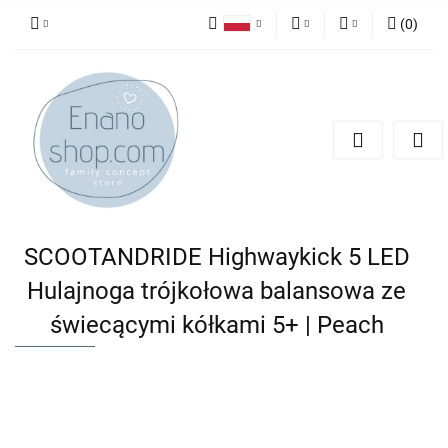
(
0
)
Polski
PLN
Zaloguj się
English
Zarejestruj się
EUR
Dodaj zgłoszenie
SCOOTANDRIDE Highwaykick 5 LED
Hulajnoga trójkołowa balansowa ze
świecącymi kółkami 5+ | Peach