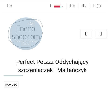
(
0
)
Polski
PLN
Zaloguj się
English
Zarejestruj się
EUR
Dodaj zgłoszenie
Perfect Petzzz Oddychający
szczeniaczek | Maltańczyk
NOWOŚĆ