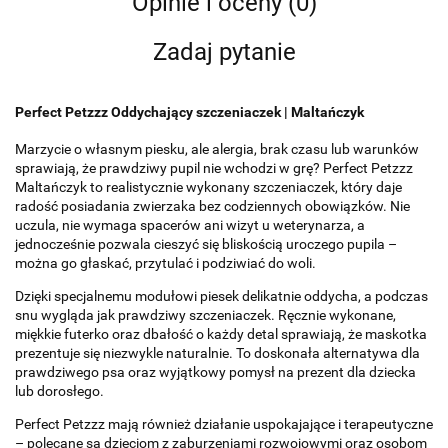
Opinie i oceny (0)
Zadaj pytanie
Perfect Petzzz Oddychający szczeniaczek | Maltańczyk
Marzycie o własnym piesku, ale alergia, brak czasu lub warunków
sprawiają, że prawdziwy pupil nie wchodzi w grę? Perfect Petzzz
Maltańczyk to realistycznie wykonany szczeniaczek, który daje
radość posiadania zwierzaka bez codziennych obowiązków. Nie
uczula, nie wymaga spacerów ani wizyt u weterynarza, a
jednocześnie pozwala cieszyć się bliskością uroczego pupila –
można go głaskać, przytulać i podziwiać do woli.
Dzięki specjalnemu modułowi piesek delikatnie oddycha, a podczas
snu wygląda jak prawdziwy szczeniaczek. Ręcznie wykonane,
miękkie futerko oraz dbałość o każdy detal sprawiają, że maskotka
prezentuje się niezwykle naturalnie. To doskonała alternatywa dla
prawdziwego psa oraz wyjątkowy pomysł na prezent dla dziecka
lub dorosłego.
Perfect Petzzz mają również działanie uspokajające i terapeutyczne
– polecane są dzieciom z zaburzeniami rozwojowymi oraz osobom